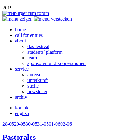
2019
home
call for entries
about
das festival
students’ platform
team
sponsoren und kooperationen
service
anreise
unterkunft
suche
newsletter
archiv
kontakt
english
28-05
29-05
30-05
31-05
01-06
02-06
Pastorales