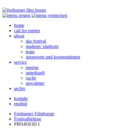
home
call for entries
about
das festival
students’ platform
team
sponsoren und kooperationen
service
anreise
unterkunft
suche
newsletter
archiv
kontakt
english
Freiburger Filmforum
Festivalbeitrag
PIPARSOD
I