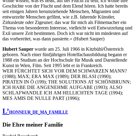
wollte wissen, was es heißt, auf der Flucht zu sein; ich wollte ihre
Geschichte von der Flucht und dem Elend hören. Ich hatte bereits
seit einigen Jahren herumziehende Menschen, Migranten und
entwurzelte Menschen gefilmt, wie z.B. fahrende Künstler,
Zirkusleute oder Zigeuner; das war für mich als Filmemacher ein
Thema von besonderem Interesse, vielleicht weil Entwurzelung und
Exil unsere Zeit bestimmen. Doch ich war nicht im mindesten auf
das vorbereitet, was dann passierte.« (Hubert Sauper)
Hubert Sauper
wurde am 25. Juli 1966 in Kitzbühl/Österreich
geboren. Nach einer fünfjährigen Hotelfachausbildung begann er
1988 ein Studium an der Hochschule für Musik und Darstellende
Kunst in Wien, Film. Seit 1995 lebt er in Frankreich.
WER
FÜRCHTET
SICH
VOR
DEM
SCHWARZEN
MANN
?
(1988);
MAX
;
ERA
MAX
(1989);
DER
BLASI
(1990);
PIRATEN
IN
Ö (199);
THE
SOLUTIONS
AT
SCHÖNBRUNN
;
ICH
HABE
DIE
ANGENEHME
AUFGABE
(1993);
ALSO
SCHLAFWANDLE
ICH
AM
HELLICHTEN
TAGE
(1994);
MES
AMIS
DE
NULLE
PART
(1996);
L’
HONNEUR
DE
MA
FAMILLE
Die Ehre meiner Familie