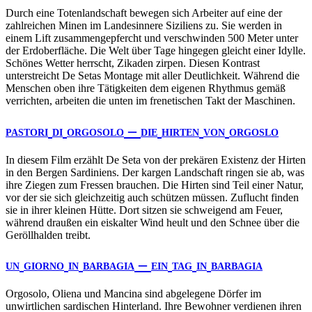
Durch eine Totenlandschaft bewegen sich Arbeiter auf eine der
zahlreichen Minen im Landesinnere Siziliens zu. Sie werden in
einem Lift zusammengepfercht und verschwinden 500 Meter unter
der Erdoberfläche. Die Welt über Tage hingegen gleicht einer Idylle.
Schönes Wetter herrscht, Zikaden zirpen. Diesen Kontrast
unterstreicht De Setas Montage mit aller Deutlichkeit. Während die
Menschen oben ihre Tätigkeiten dem eigenen Rhythmus gemäß
verrichten, arbeiten die unten im frenetischen Takt der Maschinen.
–
PASTORI
DI
ORGOSOLO
DIE
HIRTEN
VON
ORGOSLO
In diesem Film erzählt De Seta von der prekären Existenz der Hirten
in den Bergen Sardiniens. Der kargen Landschaft ringen sie ab, was
ihre Ziegen zum Fressen brauchen. Die Hirten sind Teil einer Natur,
vor der sie sich gleichzeitig auch schützen müssen. Zuflucht finden
sie in ihrer kleinen Hütte. Dort sitzen sie schweigend am Feuer,
während draußen ein eiskalter Wind heult und den Schnee über die
Geröllhalden treibt.
–
UN
GIORNO
IN
BARBAGIA
EIN
TAG
IN
BARBAGIA
Orgosolo, Oliena und Mancina sind abgelegene Dörfer im
unwirtlichen sardischen Hinterland. Ihre Bewohner verdienen ihren