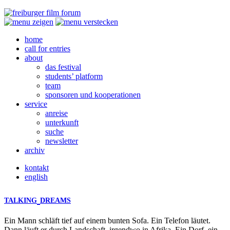
home
call for entries
about
das festival
students’ platform
team
sponsoren und kooperationen
service
anreise
unterkunft
suche
newsletter
archiv
kontakt
english
TALKING
DREAMS
Ein Mann schläft tief auf einem bunten Sofa. Ein Telefon läutet.
Dann läuft er durch Landschaft, irgendwo in Afrika. Ein Dorf, ein