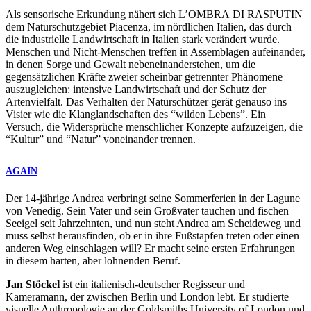
Als sensorische Erkundung nähert sich L’
OMBRA
DI
RASPUTIN
dem Naturschutzgebiet Piacenza, im nördlichen Italien, das durch
die industrielle Landwirtschaft in Italien stark verändert wurde.
Menschen und Nicht-Menschen treffen in Assemblagen aufeinander,
in denen Sorge und Gewalt nebeneinanderstehen, um die
gegensätzlichen Kräfte zweier scheinbar getrennter Phänomene
auszugleichen: intensive Landwirtschaft und der Schutz der
Artenvielfalt. Das Verhalten der Naturschützer gerät genauso ins
Visier wie die Klanglandschaften des “wilden Lebens”. Ein
Versuch, die Widersprüche menschlicher Konzepte aufzuzeigen, die
“Kultur” und “Natur” voneinander trennen.
AGAIN
Der 14-jährige Andrea verbringt seine Sommerferien in der Lagune
von Venedig. Sein Vater und sein Großvater tauchen und fischen
Seeigel seit Jahrzehnten, und nun steht Andrea am Scheideweg und
muss selbst herausfinden, ob er in ihre Fußstapfen treten oder einen
anderen Weg einschlagen will? Er macht seine ersten Erfahrungen
in diesem harten, aber lohnenden Beruf.
Jan Stöckel
ist ein italienisch-deutscher Regisseur und
Kameramann, der zwischen Berlin und London lebt. Er studierte
visuelle Anthropologie an der Goldsmiths University of London und