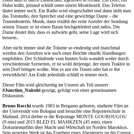
Hahn kräht, jemand schläft unter einem Moskitozelt. Das Telefon
läutet immer noch. Ein Radio wird eingeschaltet und dann sieht man
das Tonstudio, den Sprecher und eine gewichtige Dame – die
Traumdeuterin. Musik, dann erzählt der erste Anrufer der Sendung
seinen Traum: er ist einen Baum hochgeklettert und ratlos. Die
Dame deutet ihm, dass es aufwärts geht, seine Lage wird sich
bessern..
Aber nicht immer sind die Träume so eindeutig und manchmal
werden den Anrufern wie nach einer Beichte rituelle Handlungen
empfohlen. Der Schlafende vom bunten Sofa wandelt weiter durch
verschiedenste Szenerien, er ist wohl derjenige, der einen Traktor in
sein Dorf bringen wollte. War es nur ein Traum oder hat er ihn
verwirklicht? Am Ende jedenfalls schläft er immer noch.
Dieser Film wird gleichzeitig im Unseen als Teil unserer
#Junction_Nairobi
gezeigt, gefolgt von einer gemeinsamen
Diskussion.
Bruno Rocchi
wurde 1983 in Bergamo geboren, studierte Film an
der Universität von Bologna und besuchte eine Reporterschule in
Mailand. 2014 drehte er die Reportage
MONTE
GOUROUGOU
(9 min) und 2015
BLED
EL
MAHKZEN
(45 min), einen
Dokumentarfilm über Macht und Wirtschaft im Norden Marokkos.
Sein neuestes Werk ist das Ergebnis eines Abenteuers an der Grenze