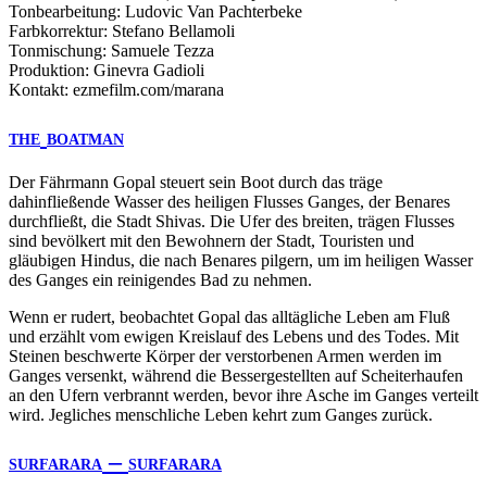
Tonbearbeitung: Ludovic Van Pachterbeke
Farbkorrektur: Stefano Bellamoli
Tonmischung: Samuele Tezza
Produktion: Ginevra Gadioli
Kontakt: ezmefilm.com/marana
THE
BOATMAN
Der Fährmann Gopal steuert sein Boot durch das träge
dahinfließende Wasser des heiligen Flusses Ganges, der Benares
durchfließt, die Stadt Shivas. Die Ufer des breiten, trägen Flusses
sind bevölkert mit den Bewohnern der Stadt, Touristen und
gläubigen Hindus, die nach Benares pilgern, um im heiligen Wasser
des Ganges ein reinigendes Bad zu nehmen.
Wenn er rudert, beobachtet Gopal das alltägliche Leben am Fluß
und erzählt vom ewigen Kreislauf des Lebens und des Todes. Mit
Steinen beschwerte Körper der verstorbenen Armen werden im
Ganges versenkt, während die Bessergestellten auf Scheiterhaufen
an den Ufern verbrannt werden, bevor ihre Asche im Ganges verteilt
wird. Jegliches menschliche Leben kehrt zum Ganges zurück.
–
SURFARARA
SURFARARA