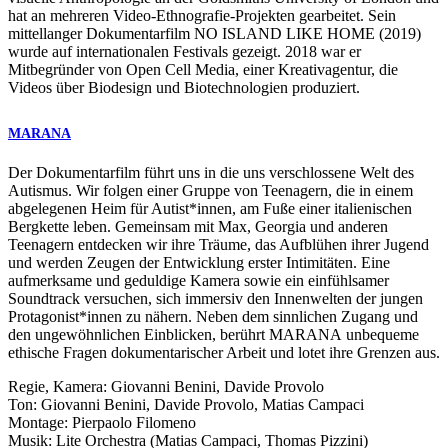
hat an mehreren Video-Ethnografie-Projekten gearbeitet. Sein
mittellanger Dokumentarfilm
NO
ISLAND
LIKE
HOME
(2019)
wurde auf internationalen Festivals gezeigt. 2018 war er
Mitbegründer von Open Cell Media, einer Kreativagentur, die
Videos über Biodesign und Biotechnologien produziert.
MARANA
Der Dokumentarfilm führt uns in die uns verschlossene Welt des
Autismus. Wir folgen einer Gruppe von Teenagern, die in einem
abgelegenen Heim für Autist*innen, am Fuße einer italienischen
Bergkette leben. Gemeinsam mit Max, Georgia und anderen
Teenagern entdecken wir ihre Träume, das Aufblühen ihrer Jugend
und werden Zeugen der Entwicklung erster Intimitäten. Eine
aufmerksame und geduldige Kamera sowie ein einfühlsamer
Soundtrack versuchen, sich immersiv den Innenwelten der jungen
Protagonist*innen zu nähern. Neben dem sinnlichen Zugang und
den ungewöhnlichen Einblicken, berührt
MARANA
unbequeme
ethische Fragen dokumentarischer Arbeit und lotet ihre Grenzen aus.
Regie, Kamera: Giovanni Benini, Davide Provolo
Ton: Giovanni Benini, Davide Provolo, Matias Campaci
Montage: Pierpaolo Filomeno
Musik: Lite Orchestra (Matias Campaci, Thomas Pizzini)