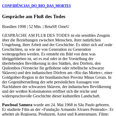
CONFIDÊNCIAS
DO
RIO
DAS
MORTES
Gespräche am Fluß des Todes
Brasilien 1998 | 52 Min. | BetaSP, OmeU
GESPRÄCHE
AM
FLUß
DES
TODES
ist ein sensibles Zeugnis
über die Beziehungen zwischen Menschen, ihrer natürlichen
Umgebung, ihrer Arbeit und der Geschichte. Es stützt sich auf orale
Geschichten, so wie sie von Generation zu Generation
weitergegeben werden. Es entsteht ein Bild von dem was
übriggeblieben ist, sei es real oder in der Vorstellung der
überlebenden Bevölkerung in den Städten, den Dörfern, den
Quilombos (Verstecke für geflohene oder rebellische schwarze
Sklaven) und den indianischen Dörfern am »Rio das Mortes«, einer
Goldgräber-Region in der brasilianischen Provinz Minas Gerais. In
der Gegenüberstellung der sehr persönlichen Aussagen von
Nachfahren der schwarzen Sklaven, der indianischen Bevölkerung
und der weißen Kolonisatoren eröffnet sich die reiche und
widerspruchsvolle Geschichte dieser kulturellen Landschaft.
Paschoal Samora
wurde am 24. Mai 1968 in São Paulo geboren.
Er studierte Film an der »Fundação Armando Alvares Penteado«. Er
arbeitet als Regisseur, Produzent, Autor und Kameramann. Filme: