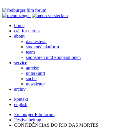
home
call for entries
about
das festival
students’ platform
team
sponsoren und kooperationen
service
anreise
unterkunft
suche
newsletter
archiv
kontakt
english
Freiburger Filmforum
Festivalbeitrag
CONFIDÊNCIAS
DO
RIO
DAS
MORTES