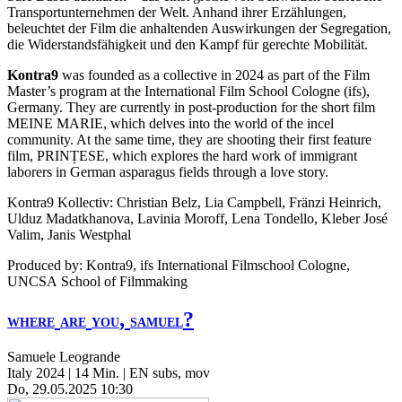
Transportunternehmen der Welt. Anhand ihrer Erzählungen,
beleuchtet der Film die anhaltenden Auswirkungen der Segregation,
die Widerstandsfähigkeit und den Kampf für gerechte Mobilität.
Kontra9
was founded as a collective in 2024 as part of the Film
Master’s program at the International Film School Cologne (ifs),
Germany. They are currently in post-production for the short film
MEINE
MARIE
, which delves into the world of the incel
community. At the same time, they are shooting their first feature
film,
PRINȚESE
, which explores the hard work of immigrant
laborers in German asparagus fields through a love story.
Kontra9 Kollectiv: Christian Belz, Lia Campbell, Fränzi Heinrich,
Ulduz Madatkhanova, Lavinia Moroff, Lena Tondello, Kleber José
Valim, Janis Westphal
Produced by: Kontra9, ifs International Filmschool Cologne,
UNCSA
School of Filmmaking
,
?
WHERE
ARE
YOU
SAMUEL
Samuele Leogrande
Italy 2024 | 14 Min. | EN subs, mov
Do, 29.05.2025 10:30