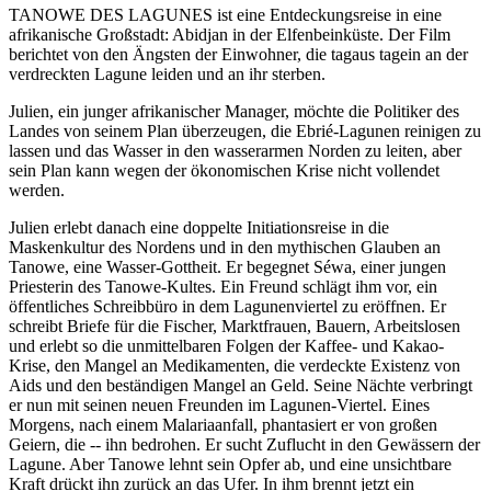
TANOWE
DES
LAGUNES
ist eine Entdeckungsreise in eine
afrikanische Großstadt: Abidjan in der Elfenbeinküste. Der Film
berichtet von den Ängsten der Einwohner, die tagaus tagein an der
verdreckten Lagune leiden und an ihr sterben.
Julien, ein junger afrikanischer Manager, möchte die Politiker des
Landes von seinem Plan überzeugen, die Ebrié-Lagunen reinigen zu
lassen und das Wasser in den wasserarmen Norden zu leiten, aber
sein Plan kann wegen der ökonomischen Krise nicht vollendet
werden.
Julien erlebt danach eine doppelte Initiationsreise in die
Maskenkultur des Nordens und in den mythischen Glauben an
Tanowe, eine Wasser-Gottheit. Er begegnet Séwa, einer jungen
Priesterin des Tanowe-Kultes. Ein Freund schlägt ihm vor, ein
öffentliches Schreibbüro in dem Lagunenviertel zu eröffnen. Er
schreibt Briefe für die Fischer, Marktfrauen, Bauern, Arbeitslosen
und erlebt so die unmittelbaren Folgen der Kaffee- und Kakao-
Krise, den Mangel an Medikamenten, die verdeckte Existenz von
Aids und den beständigen Mangel an Geld. Seine Nächte verbringt
er nun mit seinen neuen Freunden im Lagunen-Viertel. Eines
Morgens, nach einem Malariaanfall, phantasiert er von großen
Geiern, die -- ihn bedrohen. Er sucht Zuflucht in den Gewässern der
Lagune. Aber Tanowe lehnt sein Opfer ab, und eine unsichtbare
Kraft drückt ihn zurück an das Ufer. In ihm brennt jetzt ein