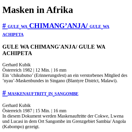
Masken in Afrika
#
CHIMANG’ANJA/
GULE
WA
GULE
WA
ACHIPETA
GULE WA CHIMANG'ANJA/ GULE WA
ACHIPETA
Gerhard Kubik
Österreich 1982 | 12 Min. | 16 mm
Ein ‘chikubutso’ (Erinnerungsfest) an ein verstorbenes Mitglied des
’nyau’-Maskenbundes in Singano (Blantyre District, Malawi).
#
MASKENAUFTRITT
IN
SANGOMBE
Gerhard Kubik
Österreich 1987 | 15 Min. | 16 mm
In diesem Dokument werden Maskenauftritte der Cokwe, Lwena
und Lucasi in dem Ort Sangombe im Grenzgebiet Sambia/ Angola
(Kabompo) gezeigt.