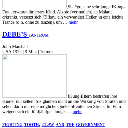
Sha//ge, eine sehr junge IKung-
Frau, erwartet ihr erstes Kind. Als sie (vermutlich) an Malaria
erkrankt, versetzt sich /Ti!kay, ein verwandter Heiler, in eine leichte
Trance (d.h. ohne zu tanzen), um …
mehr
DEBE’S
TANTRUM
John Marshall
USA 1972 | 9 Min. | 16 mm
!Kung-Eltern bestrafen ihre
Kinder nur selten. Sie glauben nicht an die Wirkung von Strafen und
sehen darin nur eine mögliche Quelle öffentlichen Streits. Im Film
weigert sich ein fünfjähriger Junge, …
mehr
,
FIGHTING
TOOTH
CLAW
AND
THE
GOVERNMENT