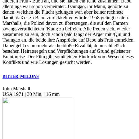
anderen Frau - Baou an, und sie hatten ein Kind zusammen. Baou
allerdings war schon verheiratet: Tsamgao, ihr Mann, gehörte zu
denen, welchen die Flucht gelungen war, aber keiner rechnete
damit, daß er zu Baou zurückkehren würde. 1958 gelingt es den
Marshalls, die Polizei davon zu überzeugen, die auf den Farmen
zwangsverpflichteten !Kung zu befreien. Alle freuen sich, wieder
zusammen zu sein, doch schon bald fängt der Ärger mit /Qui und
Tsamgao an, die beide ihre Ansprüche auf Baou als Frau anmelden.
Dabei geht es um mehr als die bloße Rivalität, denn schließlich
bestehen Heiratsregeln und Verpflichtungen auf Grund geleisteter
Brautpreise. Der Film gibt somit einen Eindruck vom Wesen dieses
Konflikts und wie Lösungen gesucht werden.
BITTER
MELONS
John Marshall
USA 1971 | 30 Min. | 16 mm