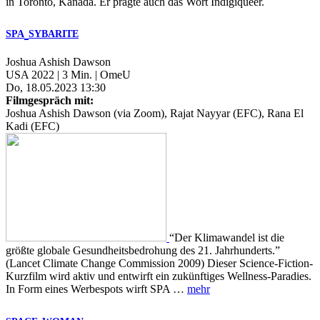
in Toronto, Kanada. Er prägte auch das Wort Indigiqueer.
SPA
SYBARITE
Joshua Ashish Dawson
USA 2022 | 3 Min. | OmeU
Do, 18.05.2023 13:30
Filmgespräch mit:
Joshua Ashish Dawson (via Zoom), Rajat Nayyar (EFC), Rana El
Kadi (EFC)
“Der Klimawandel ist die
größte globale Gesundheitsbedrohung des 21. Jahrhunderts.”
(Lancet Climate Change Commission 2009) Dieser Science-Fiction-
Kurzfilm wird aktiv und entwirft ein zukünftiges Wellness-Paradies.
In Form eines Werbespots wirft SPA …
mehr