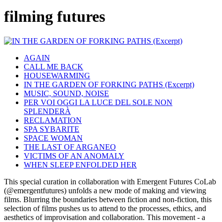
filming futures
AGAIN
CALL ME BACK
HOUSEWARMING
IN THE GARDEN OF FORKING PATHS (Excerpt)
MUSIC, SOUND, NOISE
PER VOI OGGI LA LUCE DEL SOLE NON
SPLENDERÀ
RECLAMATION
SPA SYBARITE
SPACE WOMAN
THE LAST OF ARGANEO
VICTIMS OF AN ANOMALY
WHEN SLEEP ENFOLDED HER
This special curation in collaboration with Emergent Futures CoLab
(@emergentfutures) unfolds a new mode of making and viewing
films. Blurring the boundaries between fiction and non-fiction, this
selection of films pushes us to attend to the processes, ethics, and
aesthetics of improvisation and collaboration. This movement - a