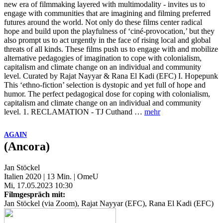
new era of filmmaking layered with multimodality - invites us to
engage with communities that are imagining and filming preferred
futures around the world. Not only do these films center radical
hope and build upon the playfulness of ‘ciné-provocation,’ but they
also prompt us to act urgently in the face of rising local and global
threats of all kinds. These films push us to engage with and mobilize
alternative pedagogies of imagination to cope with colonialism,
capitalism and climate change on an individual and community
level. Curated by Rajat Nayyar & Rana El Kadi (EFC) I. Hopepunk
This ‘ethno-fiction’ selection is dystopic and yet full of hope and
humor. The perfect pedagogical dose for coping with colonialism,
capitalism and climate change on an individual and community
level. 1. RECLAMATION - TJ Cuthand …
mehr
AGAIN
(Ancora)
Jan Stöckel
Italien 2020 | 13 Min. | OmeU
Mi, 17.05.2023 10:30
Filmgespräch mit:
Jan Stöckel (via Zoom), Rajat Nayyar (EFC), Rana El Kadi (EFC)