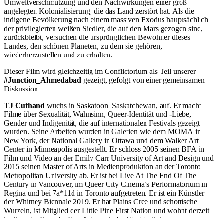
Umweltverschmutzung und den Nachwirkungen einer groß
angelegten Kolonialisierung, die das Land zerstört hat. Als die
indigene Bevölkerung nach einem massiven Exodus hauptsächlich
der privilegierten weißen Siedler, die auf den Mars gezogen sind,
zurückbleibt, versuchen die ursprünglichen Bewohner dieses
Landes, den schönen Planeten, zu dem sie gehören,
wiederherzustellen und zu erhalten.
Dieser Film wird gleichzeitig im Conflictorium als Teil unserer
#Junction_Ahmedabad
gezeigt, gefolgt von einer gemeinsamen
Diskussion.
TJ
Cuthand
wuchs in Saskatoon, Saskatchewan, auf. Er macht
Filme über Sexualität, Wahnsinn, Queer-Identität und -Liebe,
Gender und Indigenität, die auf internationalen Festivals gezeigt
wurden. Seine Arbeiten wurden in Galerien wie dem
MOMA
in
New York, der National Gallery in Ottawa und dem Walker Art
Center in Minneapolis ausgestellt. Er schloss 2005 seinen
BFA
in
Film und Video an der Emily Carr University of Art and Design und
2015 seinen Master of Arts in Medienproduktion an der Toronto
Metropolitan University ab. Er ist bei Live At The End Of The
Century in Vancouver, im Queer City Cinema’s Performatorium in
Regina und bei 7a*11d in Toronto aufgetreten. Er ist ein Künstler
der Whitney Biennale 2019. Er hat Plains Cree und schottische
Wurzeln, ist Mitglied der Little Pine First Nation und wohnt derzeit