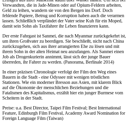
Verwandten, die in Jade-Minen oder auf Opium-Feldern arbeiten,
Geld zu leihen, wandern sie von den Bergen ins Dorf. Doch
fehlende Papiere, Betrug und Korruption haben auch die verarmen
lassen. Schließlich verpfändet der Vater seine Kuh für ein Moped,
damit sein Sohn als Taxifahrer ihr Leben finanzieren kann.
Der erste Fahrgast ist Sanmei, die nach Myanmar zurückgekehrt ist,
um ihren Großvater zu beerdigen. Sie beschließt, nicht nach China
zurückzugehen, sich aus ihrer arrangierten Ehe zu lösen und mit
ihrem Sohn in der alten Heimat neu anzufangen. Als Sanmei einen
Job als Drogenkurierin annimmt, lässt sich der junge Bauer
überreden, ihr Fahrer zu werden. (Panorama, Berlinale 2014)
In einer präzisen Chronologie verfolgt der Film den Weg eines
Bauern in die Stadt - eine Odyssee mit wenigen tröstlichen
Stationen. Wie ein moderner Bresson aus Asien, mit klarem Blick
auf die Ökonomie der menschlichen Beziehungen und die
Fatalismen des Kapitalismus, erzählt hier ein junger Burmese vom
Scheitern in der Stadt.
Preise: u.a. Best Director, Taipei Film Festival; Best International
Feature, Edinburgh Film Festival, Academy Award Nomination for
Foreign Language Film (Taiwan)