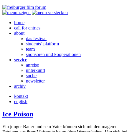
home
call for entries
about
das festival
students’ platform
team
sponsoren und kooperationen
service
anreise
unterkunft
suche
newsletter
archiv
kontakt
english
Ice Poison
Ein junger Bauer und sein Vater können sich mit den mageren
Erträgen aus ihrer Maisernte kaum über Wasser halten. Um sich bei