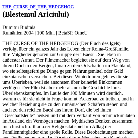
THE
CURSE
OF
THE
HEDGEHOG
(Blestemul Ariciului)
Dumitru Budrala
Rumänien 2004 | 100 Min. | BetaSP, OmeU
THE
CURSE
OF
THE
HEDGEHOG
(Der Fluch des Igels)
verfolgt über ein ganzes Jahr das Leben einer Roma-Großfamilie.
Ihre Mitglieder gehören zur Gruppe der “Baesi”. Sie leben in
äußerster Armut. Der Filmemacher begleitet sie auf dem Weg von
ihrem Dorf in den Bergen, hinab zu den Ortschaften im Flachland,
wo sie selbstgefertigte Dinge gegen Nahrungsmittel oder Geld
einzutauschen versuchen. Bei diesen Wintertouren geht es für sie
ums Überleben, weil sie ansonsten über keinerlei Einkommen
verfügen. Der Film ist aber mehr als nur die Geschichte ihres
Überlebenskampfes. Im Laufe der 100 Minuten wird deutlich,
warum es für sie nicht in Frage kommt, Ackerbau zu treiben, und in
welcher Beziehung sie zu den rumänischen Schäfern stehen und
auch zu den reichen Baesi aus ihrem Dorf, die bei ihnen
“Geschäftsleute” heißen und mit dem Verkauf von Schmuckimitaten
im Ausland ein Vermögen machen. Mythisches Denken zusammen
mit christlich-orthodoxer Religiosität spielt im Alltag der
Familienmitglieder eine große Rolle. Diese Beobachtungen machen
verständlicher, warum das Dasein dieser Menschen am Rande der