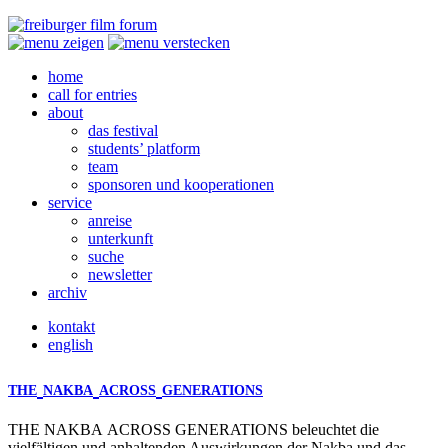
home
call for entries
about
das festival
students’ platform
team
sponsoren und kooperationen
service
anreise
unterkunft
suche
newsletter
archiv
kontakt
english
THE
NAKBA
ACROSS
GENERATIONS
THE
NAKBA
ACROSS
GENERATIONS
beleuchtet die
vielfältigen und anhaltenden Auswirkungen der Nakba und das