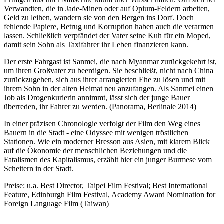
Verwandten, die in Jade-Minen oder auf Opium-Feldern arbeiten,
Geld zu leihen, wandern sie von den Bergen ins Dorf. Doch
fehlende Papiere, Betrug und Korruption haben auch die verarmen
lassen. Schließlich verpfändet der Vater seine Kuh für ein Moped,
damit sein Sohn als Taxifahrer ihr Leben finanzieren kann.
Der erste Fahrgast ist Sanmei, die nach Myanmar zurückgekehrt ist,
um ihren Großvater zu beerdigen. Sie beschließt, nicht nach China
zurückzugehen, sich aus ihrer arrangierten Ehe zu lösen und mit
ihrem Sohn in der alten Heimat neu anzufangen. Als Sanmei einen
Job als Drogenkurierin annimmt, lässt sich der junge Bauer
überreden, ihr Fahrer zu werden. (Panorama, Berlinale 2014)
In einer präzisen Chronologie verfolgt der Film den Weg eines
Bauern in die Stadt - eine Odyssee mit wenigen tröstlichen
Stationen. Wie ein moderner Bresson aus Asien, mit klarem Blick
auf die Ökonomie der menschlichen Beziehungen und die
Fatalismen des Kapitalismus, erzählt hier ein junger Burmese vom
Scheitern in der Stadt.
Preise: u.a. Best Director, Taipei Film Festival; Best International
Feature, Edinburgh Film Festival, Academy Award Nomination for
Foreign Language Film (Taiwan)