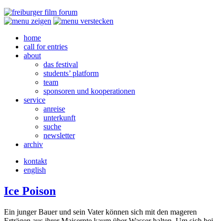
home
call for entries
about
das festival
students’ platform
team
sponsoren und kooperationen
service
anreise
unterkunft
suche
newsletter
archiv
kontakt
english
Ice Poison
Ein junger Bauer und sein Vater können sich mit den mageren
Erträgen aus ihrer Maisernte kaum über Wasser halten. Um sich bei