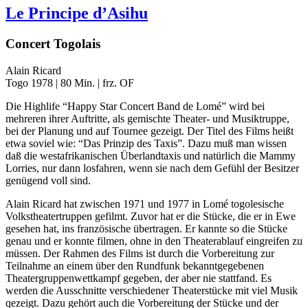
Le Principe d’Asihu
Concert Togolais
Alain Ricard
Togo 1978 | 80 Min. | frz. OF
Die Highlife “Happy Star Concert Band de Lomé” wird bei
mehreren ihrer Auftritte, als gemischte Theater- und Musiktruppe,
bei der Planung und auf Tournee gezeigt. Der Titel des Films heißt
etwa soviel wie: “Das Prinzip des Taxis”. Dazu muß man wissen
daß die westafrikanischen Überlandtaxis und natürlich die Mammy
Lorries, nur dann losfahren, wenn sie nach dem Gefühl der Besitzer
genügend voll sind.
Alain Ricard hat zwischen 1971 und 1977 in Lomé togolesische
Volkstheatertruppen gefilmt. Zuvor hat er die Stücke, die er in Ewe
gesehen hat, ins französische übertragen. Er kannte so die Stücke
genau und er konnte filmen, ohne in den Theaterablauf eingreifen zu
müssen. Der Rahmen des Films ist durch die Vorbereitung zur
Teilnahme an einem über den Rundfunk bekanntgegebenen
Theatergruppenwettkampf gegeben, der aber nie stattfand. Es
werden die Ausschnitte verschiedener Theaterstücke mit viel Musik
qezeigt. Dazu gehört auch die Vorbereitung der Stücke und der