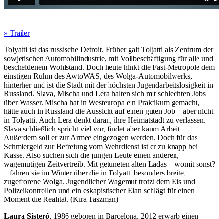
» Trailer
Tolyatti ist das russische Detroit. Früher galt Toljatti als Zentrum der
sowjetischen Automobilindustrie, mit Vollbeschäftigung für alle und
bescheidenem Wohlstand. Doch heute hinkt die Fast-Metropole dem
einstigen Ruhm des AwtoWAS, des Wolga-Automobilwerks,
hinterher und ist die Stadt mit der höchsten Jugendarbeitslosigkeit in
Russland. Slava, Mischa und Lera halten sich mit schlechten Jobs
über Wasser. Mischa hat in Westeuropa ein Praktikum gemacht,
hätte auch in Russland die Aussicht auf einen guten Job – aber nicht
in Tolyatti. Auch Lera denkt daran, ihre Heimatstadt zu verlassen.
Slava schließlich spricht viel vor, findet aber kaum Arbeit.
Außerdem soll er zur Armee eingezogen werden. Doch für das
Schmiergeld zur Befreiung vom Wehrdienst ist er zu knapp bei
Kasse. Also suchen sich die jungen Leute einen anderen,
wagemutigen Zeitvertreib. Mit getuneten alten Ladas – womit sonst?
– fahren sie im Winter über die in Tolyatti besonders breite,
zugefrorene Wolga. Jugendlicher Wagemut trotzt dem Eis und
Polizeikontrollen und ein eskapistischer Elan schlägt für einen
Moment die Realität. (Kira Taszman)
Laura Sisteró
, 1986 geboren in Barcelona. 2012 erwarb einen