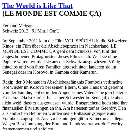
The World is Like That
(LE MONDE EST COMME ÇA)
Fernand Melgar
Schweiz 2013 | 61 Min. | OmU
Im September 2011 kam der Film
VOL
SPÉCIAL
in die Schweizer
Kinos, ein Film über die Abschiebepraxis im Nachbarland.
LE
MONDE
EST
COMME
ÇA
geht dem Schicksal von fünf der
abgeschobenen Protagonisten dieses Films nach. Weil sie ohne
Papiere waren, wurden sie aus der Schweiz ausgewiesen. Völlig
mittellos und von ihren Familien abgeschnitten landeten sie im
Senegal oder im Kosovo, in Gambia oder Kamerun.
Ragip, der 3 Monate im Abschiebegefängnis Frambois verbrachte,
lebt wieder im Kosovo bei seinen Eltern. Ohne Haus und getrennt
von der Familie, lebt er in den Augen seines Vaters eine gescheiterte
Existenz. Dia ist zurück bei seiner Schwester im Senegal, die aber
nicht weiß, dass er ausgewiesen wurde. Entsprechend hoch sind ihre
finanziellen Erwartungen an ihn. Am härtesten traf es Geordry. Den
ausländischen Behörden wurden seine Entlassungspapiere aus
Frambois zugespielt. Asyl zu beantragen gilt in Kamerun als illegal.
Wegen Beschmutzung der Ehre und Landesverrat wurde Geordry
festgenommen und gefoltert.