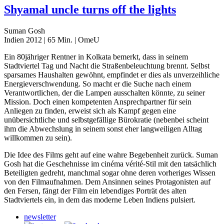
Shyamal uncle turns off the lights
Suman Gosh
Indien 2012 | 65 Min. | OmeU
Ein 80jähriger Rentner in Kolkata bemerkt, dass in seinem
Stadtviertel Tag und Nacht die Straßenbeleuchtung brennt. Selbst
sparsames Haushalten gewöhnt, empfindet er dies als unverzeihliche
Energieverschwendung. So macht er die Suche nach einem
Verantwortlichen, der die Lampen ausschalten könnte, zu seiner
Mission. Doch einen kompetenten Ansprechpartner für sein
Anliegen zu finden, erweist sich als Kampf gegen eine
unübersichtliche und selbstgefällige Bürokratie (nebenbei scheint
ihm die Abwechslung in seinem sonst eher langweiligen Alltag
willkommen zu sein).
Die Idee des Films geht auf eine wahre Begebenheit zurück. Suman
Gosh hat die Geschehnisse im cinéma vérité-Stil mit den tatsächlich
Beteiligten gedreht, manchmal sogar ohne deren vorheriges Wissen
von den Filmaufnahmen. Dem Ansinnen seines Protagonisten auf
den Fersen, fängt der Film ein lebendiges Porträt des alten
Stadtviertels ein, in dem das moderne Leben Indiens pulsiert.
newsletter