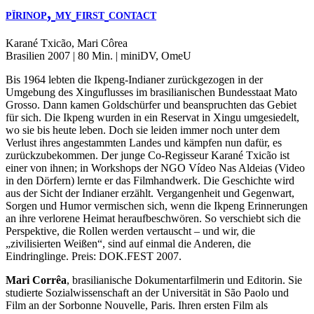
,
PÏRINOP
MY
FIRST
CONTACT
Karané Txicão, Mari Côrea
Brasilien 2007 | 80 Min. | miniDV, OmeU
Bis 1964 lebten die Ikpeng-Indianer zurückgezogen in der
Umgebung des Xinguflusses im brasilianischen Bundesstaat Mato
Grosso. Dann kamen Goldschürfer und beanspruchten das Gebiet
für sich. Die Ikpeng wurden in ein Reservat in Xingu umgesiedelt,
wo sie bis heute leben. Doch sie leiden immer noch unter dem
Verlust ihres angestammten Landes und kämpfen nun dafür, es
zurückzubekommen. Der junge Co-Regisseur Karané Txicão ist
einer von ihnen; in Workshops der
NGO
Vídeo Nas Aldeias (Video
in den Dörfern) lernte er das Filmhandwerk. Die Geschichte wird
aus der Sicht der Indianer erzählt. Vergangenheit und Gegenwart,
Sorgen und Humor vermischen sich, wenn die Ikpeng Erinnerungen
an ihre verlorene Heimat heraufbeschwören. So verschiebt sich die
Perspektive, die Rollen werden vertauscht – und wir, die
„zivilisierten Weißen“, sind auf einmal die Anderen, die
Eindringlinge. Preis:
DOK
.
FEST
2007.
Mari Corrêa
, brasilianische Dokumentarfilmerin und Editorin. Sie
studierte Sozialwissenschaft an der Universität in São Paolo und
Film an der Sorbonne Nouvelle, Paris. Ihren ersten Film als