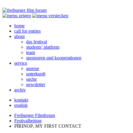
home
call for entries
about
das festival
students’ platform
team
sponsoren und kooperationen
service
anreise
unterkunft
suche
newsletter
archiv
kontakt
english
Freiburger Filmforum
Festivalbeitrag
PÏRINOP
,
MY
FIRST
CONTACT