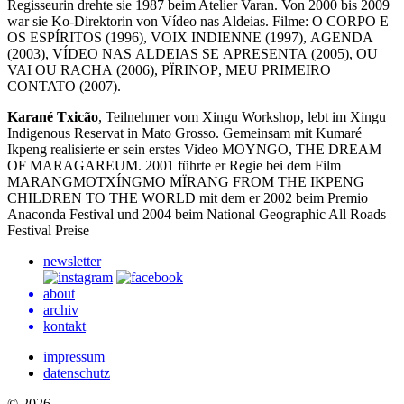
Regisseurin drehte sie 1987 beim Atelier Varan. Von 2000 bis 2009
war sie Ko-Direktorin von Vídeo nas Aldeias. Filme: O
CORPO
E
OS
ESPÍRITOS
(1996),
VOIX
INDIENNE
(1997),
AGENDA
(2003),
VÍDEO
NAS
ALDEIAS
SE
APRESENTA
(2005),
OU
VAI
OU
RACHA
(2006),
PÏRINOP
,
MEU
PRIMEIRO
CONTATO
(2007).
Karané Txicão
, Teilnehmer vom Xingu Workshop, lebt im Xingu
Indigenous Reservat in Mato Grosso. Gemeinsam mit Kumaré
Ikpeng realisierte er sein erstes Video
MOYNGO
,
THE
DREAM
OF
MARAGAREUM
. 2001 führte er Regie bei dem Film
MARANGMOTXÍNGMO
MÏRANG
FROM
THE
IKPENG
CHILDREN
TO
THE
WORLD
mit dem er 2002 beim Premio
Anaconda Festival und 2004 beim National Geographic All Roads
Festival Preise
newsletter
about
archiv
kontakt
impressum
datenschutz
© 2026