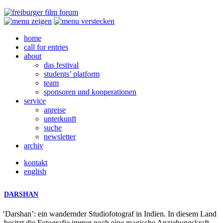
home
call for entries
about
das festival
students’ platform
team
sponsoren und kooperationen
service
anreise
unterkunft
suche
newsletter
archiv
kontakt
english
DARSHAN
‘
Darshan’: ein wandernder Studiofotograf in Indien. In diesem Land
besitzt die Fotografie immer noch eine magische Anziehungskraft.