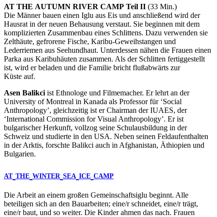
AT
THE
AUTUMN
RIVER
CAMP
Teil
II
(33 Min.)
Die Männer bauen einen Iglu aus Eis und anschließend wird der
Hausrat in der neuen Behausung verstaut. Sie beginnen mit dem
komplizierten Zusammenbau eines Schlittens. Dazu verwenden sie
Zelthäute, gefrorene Fische, Karibu-Geweihstangen und
Lederriemen aus Seehundhaut. Unterdessen nähen die Frauen einen
Parka aus Karibuhäuten zusammen. Als der Schlitten fertiggestellt
ist, wird er beladen und die Familie bricht flußabwärts zur
Küste auf.
Asen Balikci
ist Ethnologe und Filmemacher. Er lehrt an der
University of Montreal in Kanada als Professor für ‘Social
Anthropology’, gleichzeitig ist er Chairman der
IUAES
, der
‘International Commission for Visual Anthropology’. Er ist
bulgarischer Herkunft, vollzog seine Schulausbildung in der
Schweiz und studierte in den
USA
. Neben seinen Feldaufenthalten
in der Arktis, forschte Balikci auch in Afghanistan, Äthiopien und
Bulgarien.
AT
THE
WINTER
SEA
ICE
CAMP
Die Arbeit an einem großen Gemeinschaftsiglu beginnt. Alle
beteiligen sich an den Bauarbeiten; eine/r schneidet, eine/r trägt,
eine/r baut, und so weiter. Die Kinder ahmen das nach. Frauen