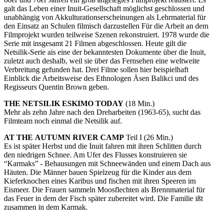
galt das Leben einer Inuit-Gesellschaft möglichst geschlossen und
unabhängig von Akkulturationserscheinungen als Lehrmaterial für
den Einsatz an Schulen filmisch darzustellen Für die Arbeit an dem
Filmprojekt wurden teilweise Szenen rekonstruiert. 1978 wurde die
Serie mit insgesamt 21 Filmen abgeschlossen. Heute gilt die
Netsilik-Serie ais eine der bekanntesten Dokumente über die Inuit,
zuletzt auch deshalb, weil sie über das Fernsehen eine weltweite
Verbreitung gefunden hat. Drei Filme sollen hier beispielhaft
Einblick die Arbeitsweise des Ethnologen Äsen Balikci und des
Regisseurs Quentin Brown geben.
THE
NETSILIK
ESKIMO
TODAY
(18 Min.)
Mehr als zehn Jahre nach den Dreharbeiten (1963-65), sucht das
Filmteam noch einmal die Netsilik auf.
AT
THE
AUTUMN
RIVER
CAMP
Teil I (26 Min.)
Es ist später Herbst und die Inuit fahren mit ihren Schlitten durch
den niedrigen Schnee. Am Ufer des Flusses konstruieren sie
“Karmaks” - Behausungen mit Schneewänden und einem Dach aus
Häuten. Die Männer bauen Spielzeug für die Kinder aus dem
Kieferknochen eines Karibus und fischen mit ihren Speeren im
Eismeer. Die Frauen sammeln Moosflechten als Brennmaterial für
das Feuer in dem der Fisch später zubereitet wird. Die Familie ißt
zusammen in dem Karmak.