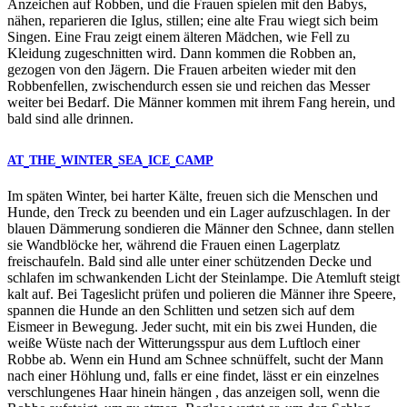
Anzeichen auf Robben, und die Frauen spielen mit den Babys,
nähen, reparieren die Iglus, stillen; eine alte Frau wiegt sich beim
Singen. Eine Frau zeigt einem älteren Mädchen, wie Fell zu
Kleidung zugeschnitten wird. Dann kommen die Robben an,
gezogen von den Jägern. Die Frauen arbeiten wieder mit den
Robbenfellen, zwischendurch essen sie und reichen das Messer
weiter bei Bedarf. Die Männer kommen mit ihrem Fang herein, und
bald sind alle drinnen.
AT
THE
WINTER
SEA
ICE
CAMP
Im späten Winter, bei harter Kälte, freuen sich die Menschen und
Hunde, den Treck zu beenden und ein Lager aufzuschlagen. In der
blauen Dämmerung sondieren die Männer den Schnee, dann stellen
sie Wandblöcke her, während die Frauen einen Lagerplatz
freischaufeln. Bald sind alle unter einer schützenden Decke und
schlafen im schwankenden Licht der Steinlampe. Die Atemluft steigt
kalt auf. Bei Tageslicht prüfen und polieren die Männer ihre Speere,
spannen die Hunde an den Schlitten und setzen sich auf dem
Eismeer in Bewegung. Jeder sucht, mit ein bis zwei Hunden, die
weiße Wüste nach der Witterungsspur aus dem Luftloch einer
Robbe ab. Wenn ein Hund am Schnee schnüffelt, sucht der Mann
nach einer Höhlung und, falls er eine findet, lässt er ein einzelnes
verschlungenes Haar hinein hängen , das anzeigen soll, wenn die