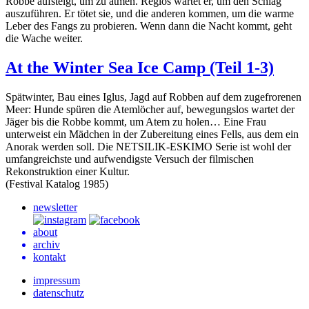
Robbe aufsteigt, um zu atmen. Reglos wartet er, um den Schlag
auszuführen. Er tötet sie, und die anderen kommen, um die warme
Leber des Fangs zu probieren. Wenn dann die Nacht kommt, geht
die Wache weiter.
At the Winter Sea Ice Camp (Teil 1-3)
Spätwinter, Bau eines Iglus, Jagd auf Robben auf dem zugefrorenen
Meer: Hunde spüren die Atemlöcher auf, bewegungslos wartet der
Jäger bis die Robbe kommt, um Atem zu holen… Eine Frau
unterweist ein Mädchen in der Zubereitung eines Fells, aus dem ein
Anorak werden soll. Die
NETSILIK-ESKIMO
Serie ist wohl der
umfangreichste und aufwendigste Versuch der filmischen
Rekonstruktion einer Kultur.
(Festival Katalog 1985)
newsletter
about
archiv
kontakt
impressum
datenschutz