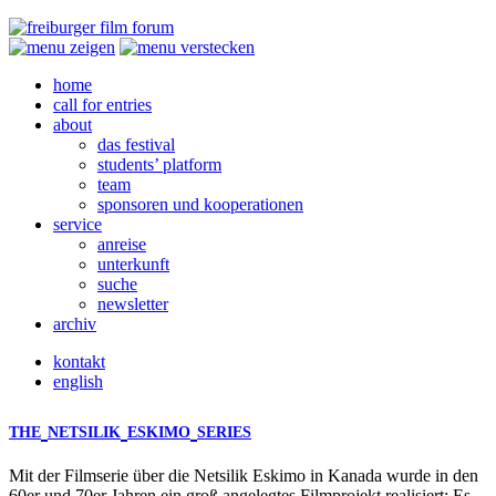
home
call for entries
about
das festival
students’ platform
team
sponsoren und kooperationen
service
anreise
unterkunft
suche
newsletter
archiv
kontakt
english
THE
NETSILIK
ESKIMO
SERIES
Mit der Filmserie über die Netsilik Eskimo in Kanada wurde in den
60er und 70er Jahren ein groß angelegtes Filmprojekt realisiert: Es