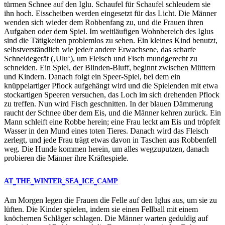
türmen Schnee auf den Iglu. Schaufel für Schaufel schleudern sie
ihn hoch. Eisscheiben werden eingesetzt für das Licht. Die Männer
wenden sich wieder dem Robbenfang zu, und die Frauen ihren
Aufgaben oder dem Spiel. Im weitläufigen Wohnbereich des Iglus
sind die Tätigkeiten problemlos zu sehen. Ein kleines Kind benutzt,
selbstverständlich wie jede/r andere Erwachsene, das scharfe
Schneidegerät (‚Ulu‘), um Fleisch und Fisch mundgerecht zu
schneiden. Ein Spiel, der Blinden-Bluff, beginnt zwischen Müttern
und Kindern. Danach folgt ein Speer-Spiel, bei dem ein
knüppelartiger Pflock aufgehängt wird und die Spielenden mit etwa
stockartigen Speeren versuchen, das Loch im sich drehenden Pflock
zu treffen. Nun wird Fisch geschnitten. In der blauen Dämmerung
raucht der Schnee über dem Eis, und die Männer kehren zurück. Ein
Mann schleift eine Robbe herein; eine Frau leckt am Eis und tröpfelt
Wasser in den Mund eines toten Tieres. Danach wird das Fleisch
zerlegt, und jede Frau trägt etwas davon in Taschen aus Robbenfell
weg. Die Hunde kommen herein, um alles wegzuputzen, danach
probieren die Männer ihre Kräftespiele.
AT
THE
WINTER
SEA
ICE
CAMP
Am Morgen legen die Frauen die Felle auf den Iglus aus, um sie zu
lüften. Die Kinder spielen, indem sie einen Fellball mit einem
knöchernen Schläger schlagen. Die Männer warten geduldig auf