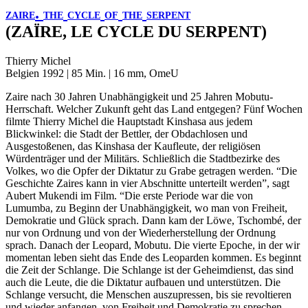
.
ZAIRE
THE
CYCLE
OF
THE
SERPENT
(ZAÏRE, LE CYCLE DU SERPENT)
Thierry Michel
Belgien 1992 | 85 Min. | 16 mm, OmeU
Zaire nach 30 Jahren Unabhängigkeit und 25 Jahren Mobutu-
Herrschaft. Welcher Zukunft geht das Land entgegen? Fünf Wochen
filmte Thierry Michel die Hauptstadt Kinshasa aus jedem
Blickwinkel: die Stadt der Bettler, der Obdachlosen und
Ausgestoßenen, das Kinshasa der Kaufleute, der religiösen
Würdenträger und der Militärs. Schließlich die Stadtbezirke des
Volkes, wo die Opfer der Diktatur zu Grabe getragen werden. “Die
Geschichte Zaires kann in vier Abschnitte unterteilt werden”, sagt
Aubert Mukendi im Film. “Die erste Periode war die von
Lumumba, zu Beginn der Unabhängigkeit, wo man von Freiheit,
Demokratie und Glück sprach. Dann kam der Löwe, Tschombé, der
nur von Ordnung und von der Wiederherstellung der Ordnung
sprach. Danach der Leopard, Mobutu. Die vierte Epoche, in der wir
momentan leben sieht das Ende des Leoparden kommen. Es beginnt
die Zeit der Schlange. Die Schlange ist der Geheimdienst, das sind
auch die Leute, die die Diktatur aufbauen und unterstützen. Die
Schlange versucht, die Menschen auszupressen, bis sie revoltieren
und wieder anfangen, von Freiheit und Demokratie zu sprechen –