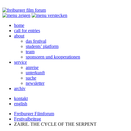
home
call for entries
about
das festival
students’ platform
team
sponsoren und kooperationen
service
anreise
unterkunft
suche
newsletter
archiv
kontakt
english
Freiburger Filmforum
Festivalbeitrag
ZAIRE
.
THE
CYCLE
OF
THE
SERPENT