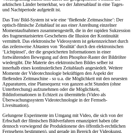
arktischen Länder bemerkbar, wo der Jahresablauf in eine Tages-
und Nachtperiode aufgeteilt ist.
Das Ton/ Bild-System ist wie eine ‘fließende Zeitmaschine’: Der
optisch-filmische Zeitablauf ist aus einer Anreihung einzelner
Momentaufnahmen zusammengestellt, die in der rapiden Sukzession
des fragmentarisierten Geschehens die Illusion der Kontinuität
vermittelt. Das elektronische Videosystem ist gekennzeichnet durch
das zeilenweise Abtasten von ‘Realität’ durch den elektronischen
‘Lichtpinsel’, der die gespeicherten Informationen in einer
fortwährenden Bewegung auf dem Phosphor-Raster der Bildröhre
wiedergibt. Die Materie des elektronischen Bildes selber ist
innerhalb eines kontinuierlichen Zeitablaufs angesiedelt. Weitere
Momente der Videotechnologie bekräftigen den Aspekt der
fließenden Zeitmaschine - so u.a. die Möglichkeit mit den neuesten
Apparaturen, eine Plansequenz von ganzen acht Stunden (ohne
Unterbrechung) aufzunehmen oder die Möglichkeit,
Bildinformationen in Echtzeit zu übermitteln (Video als
Überwachungssystem Videotechnologie in der Fernseh-
Livesituation).
Gelungene Experimente im Umgang mit Video, die sich von der
Erbschaft der filmischen Bildverfahren emanzipiert haben (die
dennoch vorwiegend die Produktionene des öffentlich-rechtlichen
Fernsehens bestimmen), und gerade im Bereich der Videokunst,