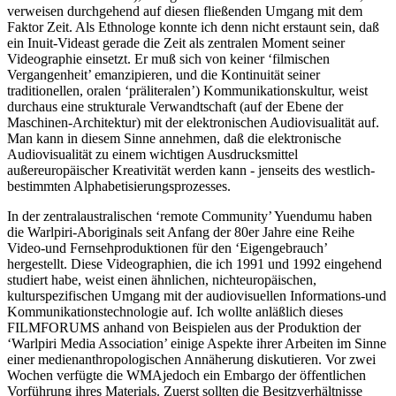
verweisen durchgehend auf diesen fließenden Umgang mit dem
Faktor Zeit. Als Ethnologe konnte ich denn nicht erstaunt sein, daß
ein Inuit-Videast gerade die Zeit als zentralen Moment seiner
Videographie einsetzt. Er muß sich von keiner ‘filmischen
Vergangenheit’ emanzipieren, und die Kontinuität seiner
traditionellen, oralen ‘präliteralen’) Kommunikationskultur, weist
durchaus eine strukturale Verwandtschaft (auf der Ebene der
Maschinen-Architektur) mit der elektronischen Audiovisualität auf.
Man kann in diesem Sinne annehmen, daß die elektronische
Audiovisualität zu einem wichtigen Ausdrucksmittel
außereuropäischer Kreativität werden kann - jenseits des westlich-
bestimmten Alphabetisierungsprozesses.
In der zentralaustralischen ‘remote Community’ Yuendumu haben
die Warlpiri-Aboriginals seit Anfang der 80er Jahre eine Reihe
Video-und Fernsehproduktionen für den ‘Eigengebrauch’
hergestellt. Diese Videographien, die ich 1991 und 1992 eingehend
studiert habe, weist einen ähnlichen, nichteuropäischen,
kulturspezifischen Umgang mit der audiovisuellen Informations-und
Kommunikationstechnologie auf. Ich wollte anläßlich dieses
FILMFORUMS
anhand von Beispielen aus der Produktion der
‘Warlpiri Media Association’ einige Aspekte ihrer Arbeiten im Sinne
einer medienanthropologischen Annäherung diskutieren. Vor zwei
Wochen verfügte die WMAjedoch ein Embargo der öffentlichen
Vorführung ihres Materials. Zuerst sollten die Besitzverhältnisse