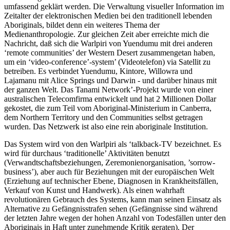
umfassend geklärt werden. Die Verwaltung visueller Information im
Zeitalter der elektronischen Medien bei den traditionell lebenden
Aboriginals, bildet denn ein weiteres Thema der
Medienanthropologie. Zur gleichen Zeit aber erreichte mich die
Nachricht, daß sich die Warlpiri von Yuendumu mit drei anderen
‘remote communities’ der Western Desert zusammengetan haben,
um ein ‘video-conference’-system’ (Videotelefon) via Satellit zu
betreiben. Es verbindet Yuendumu, Kintore, Willowra und
Lajamanu mit Alice Springs und Darwin - und darüber hinaus mit
der ganzen Welt. Das Tanami Network’-Projekt wurde von einer
australischen Telecomfirma entwickelt und hat 2 Millionen Dollar
gekostet, die zum Teil vom Aboriginal-Ministerium in Canberra,
dem Northern Territory und den Communities selbst getragen
wurden. Das Netzwerk ist also eine rein aboriginale Institution.
Das System wird von den Warlpiri als ‘talkback-TV bezeichnet. Es
wird für durchaus ‘traditionelle’ Aktivitäten benutzt
(Verwandtschaftsbeziehungen, Zeremonienorganisation, ’sorrow-
business’), aber auch für Beziehungen mit der europäischen Welt
(Erziehung auf technischer Ebene, Diagnosen in Krankheitsfällen,
Verkauf von Kunst und Handwerk). Als einen wahrhaft
revolutionären Gebrauch des Systems, kann man seinen Einsatz als
Alternative zu Gefängnisstrafen sehen (Gefängnisse sind während
der letzten Jahre wegen der hohen Anzahl von Todesfällen unter den
Aboriginais in Haft unter zunehmende Kritik geraten). Der