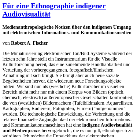
Für eine Ethnographie indigener
Audiovisualität
Medienanthropologische Notizen über den indigenen Umgang
mit elektronischen Informations- und Kommunikationsmedien
von
Robert A. Fischer
Die Miniaturisierung elektronischer Ton/Bild-Systeme während der
letzten zehn Jahre stellt ein Instrumentarium für die Visuelle
Kulturforschung bereit, das eine zunehmende Handhabbarkeit und
Vertiefung der vorhergegangenen, fotografisch/filmischen
Annährung mit sich bringt. Sie bringt aber auch neue soziale
Begebenheiten hervor, die wiederum neue Forschungsobjekte
bilden. Wir sind nun als (westliche) Kulturforscher im visuellen
Bereich nicht mehr nur mit einem Korpus von Bildern (optisch,
chemisch, elektrisch) außereuropäischer Gesellschaften konfrontiert,
die von (westlichen) Bildermachern (Tafelbildmalern, Aquarellisten,
Kartographen, Radierern, Fotografen, Filmern) ‘aufgenommen’
wurden. Die technologische Entwicklung, die Verbreitung und die
relative finanzielle Zugänglichkeit der elektronischen Informations-
und Kommunikationsmaschinen hat eine
indigene Audiovisualität
und Medienpraxis
hervorgebracht, die es nun gilt, ethnologisch zu
würdigen. Ich möchte die Entwicklung der elektronischen,