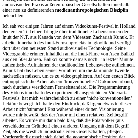
audiovisuellen Praxis außereuropäischer Gesellschaften innerhalb
einer neu zu definierenden
medienanthropologischen Disziplin
beleuchten.
Ich sah vor einigen Jahren auf einem Videokunst-Festival in Holland
den ersten Teil einer Trilogie über traditionelle Lebensformen der
Inuit der N.T. aus Kanada von dem Videasten Zachariah Kunuk. Er
arbeitet innerhalb des Inuit-Fernsehprojekts in lgloolik und verfügt
dort über den neuesten Stand audiovisueller Technologie. Seine
Videographie erinnert inhaltlich an die Inuit-Filme von Asen Balikci
aus den 50er Jahren. Balikci konnte damals noch - in letzter Minute
authentische Aufnahmen der traditionellen Lebensweise aufnehmen.
Kunuk hat das Leben seiner Vorfahren um die Jahrhundertwende
nachstellen müssen, um es zu videographieren. Auf den ersten Blick
entpuppt sich die Arbeit als ein ‘konventionelles’ Dokumentarband,
nach durchaus westlichem Fernsehstandard. Die Programmierung
des Videos innerhalb des experimentell ausgerichteten Videoart-
Festivals, hat mich wahrscheinlich zu einer ’nicht-konventionellen’
Lektüre bewegt. Ich hatte den Eindruck, daß irgendetwas in dieser
Arbeit nicht ’stimmte’! Erst während einer dritten Visionierung
wurde mir bewußt, daß der Autor mit einem relativen Zeitbegriff
arbeitet. Es wurde mir dann bald klar, daß die Polarvölker (aus
verschiedenen Gründen) einen anderen Umgang mit dem Begriff
Zeit, als die westlich industrialisierten Gesellschaften, pflegen.
Vordergründig macht sich dabei die geographische Position der