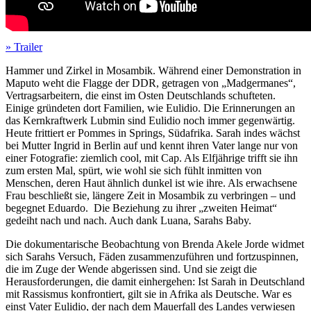
» Trailer
Hammer und Zirkel in Mosambik. Während einer Demonstration in
Maputo weht die Flagge der
DDR
, getragen von „Madgermanes“,
Vertragsarbeitern, die einst im Osten Deutschlands schufteten.
Einige gründeten dort Familien, wie Eulidio. Die Erinnerungen an
das Kernkraftwerk Lubmin sind Eulidio noch immer gegenwärtig.
Heute frittiert er Pommes in Springs, Südafrika. Sarah indes wächst
bei Mutter Ingrid in Berlin auf und kennt ihren Vater lange nur von
einer Fotografie: ziemlich cool, mit Cap. Als Elfjährige trifft sie ihn
zum ersten Mal, spürt, wie wohl sie sich fühlt inmitten von
Menschen, deren Haut ähnlich dunkel ist wie ihre. Als erwachsene
Frau beschließt sie, längere Zeit in Mosambik zu verbringen – und
begegnet Eduardo. Die Beziehung zu ihrer „zweiten Heimat“
gedeiht nach und nach. Auch dank Luana, Sarahs Baby.
Die dokumentarische Beobachtung von Brenda Akele Jorde widmet
sich Sarahs Versuch, Fäden zusammenzuführen und fortzuspinnen,
die im Zuge der Wende abgerissen sind. Und sie zeigt die
Herausforderungen, die damit einhergehen: Ist Sarah in Deutschland
mit Rassismus konfrontiert, gilt sie in Afrika als Deutsche. War es
einst Vater Eulidio, der nach dem Mauerfall des Landes verwiesen