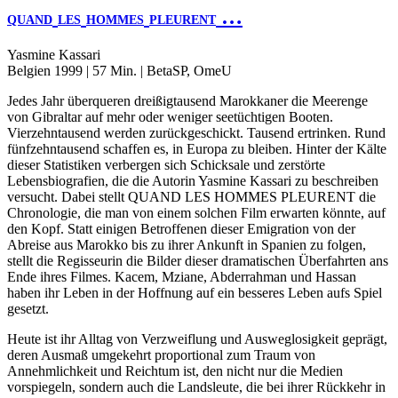
…
QUAND
LES
HOMMES
PLEURENT
Yasmine Kassari
Belgien 1999 | 57 Min. | BetaSP, OmeU
Jedes Jahr überqueren dreißigtausend Marokkaner die Meerenge
von Gibraltar auf mehr oder weniger seetüchtigen Booten.
Vierzehntausend werden zurückgeschickt. Tausend ertrinken. Rund
fünfzehntausend schaffen es, in Europa zu bleiben. Hinter der Kälte
dieser Statistiken verbergen sich Schicksale und zerstörte
Lebensbiografien, die die Autorin Yasmine Kassari zu beschreiben
versucht. Dabei stellt
QUAND
LES
HOMMES
PLEURENT
die
Chronologie, die man von einem solchen Film erwarten könnte, auf
den Kopf. Statt einigen Betroffenen dieser Emigration von der
Abreise aus Marokko bis zu ihrer Ankunft in Spanien zu folgen,
stellt die Regisseurin die Bilder dieser dramatischen Überfahrten ans
Ende ihres Filmes. Kacem, Mziane, Abderrahman und Hassan
haben ihr Leben in der Hoffnung auf ein besseres Leben aufs Spiel
gesetzt.
Heute ist ihr Alltag von Verzweiflung und Ausweglosigkeit geprägt,
deren Ausmaß umgekehrt proportional zum Traum von
Annehmlichkeit und Reichtum ist, den nicht nur die Medien
vorspiegeln, sondern auch die Landsleute, die bei ihrer Rückkehr in