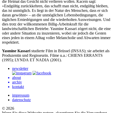
die Heimat das Gesicht nicht verlieren wollen. Kacem sagt:
»Endgültig zurückkehren, das schafft man nicht, endgültig bleiben,
das ist unmöglich. Es liegt in der Natur des Menschen, dass er sich
daran gewöhnt« – an die unmöglichen Lebensbedingungen, die
täglichen Erniedrigungen und die wiederholten Ausweisungen. Und
dies trotz der willkommenen Billig-Arbeitskraft für die
landwirtschaftlichen Betriebe. Yasmine Kassari zögert nicht, die eine
oder andere Situation zu inszenieren, wobei sie jedoch die Gesten
eines jeden in einem Alltag voller Melancholie und Abwarten immer
respektiert.
Yasmine Kassari
studierte Film in Brüssel (
INSAS
); sie arbeitet als
Produzentin und Regisseurin. Filme u.a.:
CHIENS
ERRANTS
(1995);
LYNDA
ET
NADIA
(2001).
newsletter
about
archiv
kontakt
impressum
datenschutz
© 2026
Wenn Sie diese Webseite nutzen, akzeptieren Sie die Verwendung