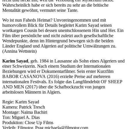
Wahrscheinlich habe er sich bereits zu sehr an die britische
Mentalität gewöhnt, vermutet seine Tante.
Wo ist nun Faheds Heimat? Unvoreingenommen und mit
humorvollem Blick für Details begleitet Karim Sayad seinen
wortkargen Cousin bei dessen unentschlossenem Hin und Her. Ein
Film über persönliche und nicht zuletzt auch gesellschaftliche
Wendepunkte, denn im Hintergrund bewegen sich die beiden
Länder England und Algerien auf politische Umwälzungen zu.
(Annina Wettstein)
Karim Sayad
, geb. 1984 in Lausanne als Sohn eines Algeriers und
einer Schweizerin. Nach einem Studium der Internationalen
Beziehungen wird er Dokumentarfilmer. Sein erster Kurzfilm
BABOR
CASANOVA
(2016) erzielte Preise auf mehreren
internationalen Festivals. Es folgte das Langfilmdebüt
OF
SHEEP
AND
MEN
(2017) über die Schafbockzucht von jungen
arbeitslosen Männern in Algiers.
Regie: Karim Sayad
Kamera: Patrick Tresch
Montage: Naïma Bachiri
Ton: Miguel A. Dias
Produktion: Close Up Films
Verleih: Filmotor, Prag michaela@filmotor.com