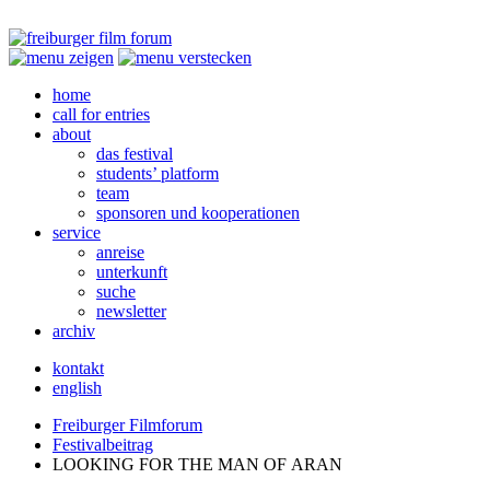
home
call for entries
about
das festival
students’ platform
team
sponsoren und kooperationen
service
anreise
unterkunft
suche
newsletter
archiv
kontakt
english
Freiburger Filmforum
Festivalbeitrag
LOOKING
FOR
THE
MAN
OF
ARAN