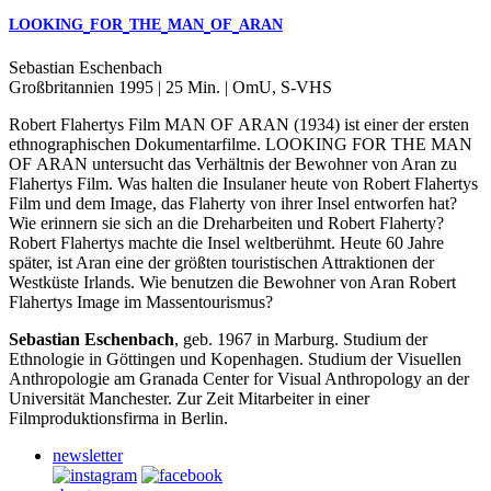
LOOKING
FOR
THE
MAN
OF
ARAN
Sebastian Eschenbach
Großbritannien 1995 | 25 Min. | OmU, S-VHS
Robert Flahertys Film
MAN
OF
ARAN
(1934) ist einer der ersten
ethnographischen Dokumentarfilme.
LOOKING
FOR
THE
MAN
OF
ARAN
untersucht das Verhältnis der Bewohner von Aran zu
Flahertys Film. Was halten die Insulaner heute von Robert Flahertys
Film und dem Image, das Flaherty von ihrer Insel entworfen hat?
Wie erinnern sie sich an die Dreharbeiten und Robert Flaherty?
Robert Flahertys machte die Insel weltberühmt. Heute 60 Jahre
später, ist Aran eine der größten touristischen Attraktionen der
Westküste Irlands. Wie benutzen die Bewohner von Aran Robert
Flahertys Image im Massentourismus?
Sebastian Eschenbach
, geb. 1967 in Marburg. Studium der
Ethnologie in Göttingen und Kopenhagen. Studium der Visuellen
Anthropologie am Granada Center for Visual Anthropology an der
Universität Manchester. Zur Zeit Mitarbeiter in einer
Filmproduktionsfirma in Berlin.
newsletter