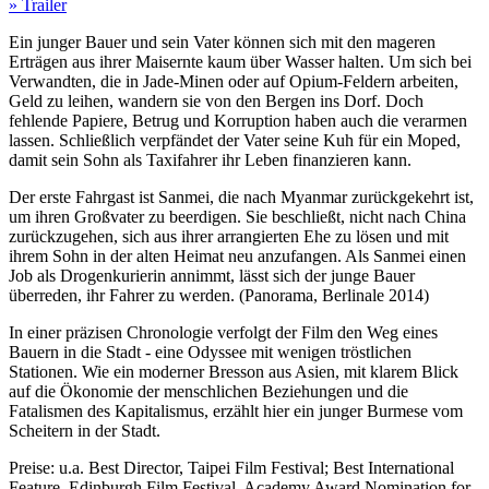
» Trailer
Ein junger Bauer und sein Vater können sich mit den mageren
Erträgen aus ihrer Maisernte kaum über Wasser halten. Um sich bei
Verwandten, die in Jade-Minen oder auf Opium-Feldern arbeiten,
Geld zu leihen, wandern sie von den Bergen ins Dorf. Doch
fehlende Papiere, Betrug und Korruption haben auch die verarmen
lassen. Schließlich verpfändet der Vater seine Kuh für ein Moped,
damit sein Sohn als Taxifahrer ihr Leben finanzieren kann.
Der erste Fahrgast ist Sanmei, die nach Myanmar zurückgekehrt ist,
um ihren Großvater zu beerdigen. Sie beschließt, nicht nach China
zurückzugehen, sich aus ihrer arrangierten Ehe zu lösen und mit
ihrem Sohn in der alten Heimat neu anzufangen. Als Sanmei einen
Job als Drogenkurierin annimmt, lässt sich der junge Bauer
überreden, ihr Fahrer zu werden. (Panorama, Berlinale 2014)
In einer präzisen Chronologie verfolgt der Film den Weg eines
Bauern in die Stadt - eine Odyssee mit wenigen tröstlichen
Stationen. Wie ein moderner Bresson aus Asien, mit klarem Blick
auf die Ökonomie der menschlichen Beziehungen und die
Fatalismen des Kapitalismus, erzählt hier ein junger Burmese vom
Scheitern in der Stadt.
Preise: u.a. Best Director, Taipei Film Festival; Best International
Feature, Edinburgh Film Festival, Academy Award Nomination for