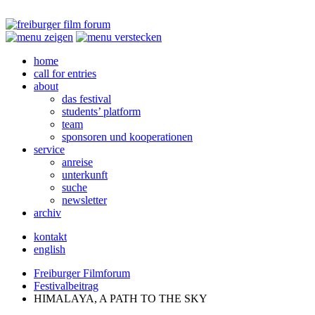
home
call for entries
about
das festival
students’ platform
team
sponsoren und kooperationen
service
anreise
unterkunft
suche
newsletter
archiv
kontakt
english
Freiburger Filmforum
Festivalbeitrag
HIMALAYA
, A
PATH
TO
THE
SKY