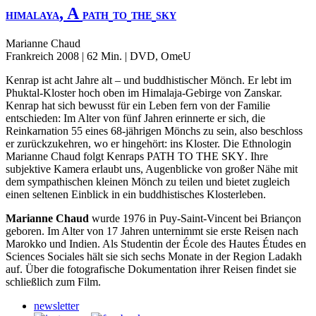
, A
HIMALAYA
PATH
TO
THE
SKY
Marianne Chaud
Frankreich 2008 | 62 Min. | DVD, OmeU
Kenrap ist acht Jahre alt – und buddhistischer Mönch. Er lebt im
Phuktal-Kloster hoch oben im Himalaja-Gebirge von Zanskar.
Kenrap hat sich bewusst für ein Leben fern von der Familie
entschieden: Im Alter von fünf Jahren erinnerte er sich, die
Reinkarnation 55 eines 68-jährigen Mönchs zu sein, also beschloss
er zurückzukehren, wo er hingehört: ins Kloster. Die Ethnologin
Marianne Chaud folgt Kenraps
PATH
TO
THE
SKY
. Ihre
subjektive Kamera erlaubt uns, Augenblicke von großer Nähe mit
dem sympathischen kleinen Mönch zu teilen und bietet zugleich
einen seltenen Einblick in ein buddhistisches Klosterleben.
Marianne Chaud
wurde 1976 in Puy-Saint-Vincent bei Briançon
geboren. Im Alter von 17 Jahren unternimmt sie erste Reisen nach
Marokko und Indien. Als Studentin der École des Hautes Études en
Sciences Sociales hält sie sich sechs Monate in der Region Ladakh
auf. Über die fotografische Dokumentation ihrer Reisen findet sie
schließlich zum Film.
newsletter