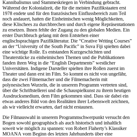
Kannibalismus und Stammeskriegen in Verbindung gebracht.
Während der Kolonialzeit, die für die meisten Pazifikstaaten erst
1978 endete und für den französischen Einflussbereich zum Teil
noch andauert, hatten die Einheimischen wenig Möglichkeiten,
diese Klischees zu durchbrechen und durch eigene Repräsentationen
zu ersetzen. Ihnen fehlte der Zugang zu den globalen Medien. Ein
erster Durchbruch gelang mit dem Entstehen einer
englischsprachigen Pazifikliteratur. Die “Creative Writing Courses”
an der “University of the South Pacific” in Suva Fiji spielten dabei
eine wichtige Rolle. Es entstanden Kurzgeschichten und
Theaterstücke zu einheimischen Themen und die Publikationen
fanden ihren Weg in die “English Departments” westlicher
Universitäten. Indigene Darsteller spielten ihre Rollen zuerst im
Theater und dann erst im Film. So kommt es nicht von ungefähr,
dass die zwei Filmemacher und die Filmemacherin mit
polynesischen Wurzeln, die in unserem Programm vertreten sind,
über die Schriftstellerei und die Schauspielkunst zu ihrem heutigen
Ausdrucksmedium, dem Film gekommen sind. Dass sie dabei ein
etwas anderes Bild von den Realitäten ihrer Lebenswelt zeichnen,
als wir vielleicht erwarten, darf nicht erstaunen.
Die Filmauswahl in unserem Programmschwerpunkt versucht den
Bogen sowohl geographisch als auch historisch und inhaltlich
soweit wie möglich zu spannen: von Robert Flaherty’s Klassiker
MOANA
vom Beginn des letzten Jahrhunderts über eine