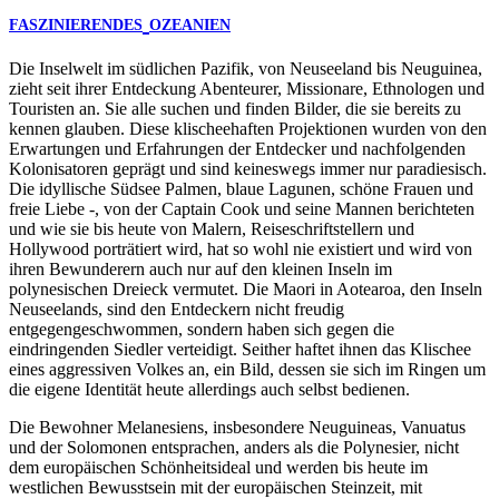
FASZINIERENDES
OZEANIEN
Die Inselwelt im südlichen Pazifik, von Neuseeland bis Neuguinea,
zieht seit ihrer Entdeckung Abenteurer, Missionare, Ethnologen und
Touristen an. Sie alle suchen und finden Bilder, die sie bereits zu
kennen glauben. Diese klischeehaften Projektionen wurden von den
Erwartungen und Erfahrungen der Entdecker und nachfolgenden
Kolonisatoren geprägt und sind keineswegs immer nur paradiesisch.
Die idyllische Südsee Palmen, blaue Lagunen, schöne Frauen und
freie Liebe -, von der Captain Cook und seine Mannen berichteten
und wie sie bis heute von Malern, Reiseschriftstellern und
Hollywood porträtiert wird, hat so wohl nie existiert und wird von
ihren Bewunderern auch nur auf den kleinen Inseln im
polynesischen Dreieck vermutet. Die Maori in Aotearoa, den Inseln
Neuseelands, sind den Entdeckern nicht freudig
entgegengeschwommen, sondern haben sich gegen die
eindringenden Siedler verteidigt. Seither haftet ihnen das Klischee
eines aggressiven Volkes an, ein Bild, dessen sie sich im Ringen um
die eigene Identität heute allerdings auch selbst bedienen.
Die Bewohner Melanesiens, insbesondere Neuguineas, Vanuatus
und der Solomonen entsprachen, anders als die Polynesier, nicht
dem europäischen Schönheitsideal und werden bis heute im
westlichen Bewusstsein mit der europäischen Steinzeit, mit