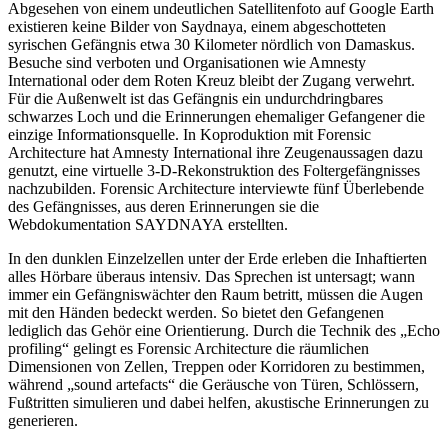
Abgesehen von einem undeutlichen Satellitenfoto auf Google Earth
existieren keine Bilder von Saydnaya, einem abgeschotteten
syrischen Gefängnis etwa 30 Kilometer nördlich von Damaskus.
Besuche sind verboten und Organisationen wie Amnesty
International oder dem Roten Kreuz bleibt der Zugang verwehrt.
Für die Außenwelt ist das Gefängnis ein undurchdringbares
schwarzes Loch und die Erinnerungen ehemaliger Gefangener die
einzige Informationsquelle. In Koproduktion mit Forensic
Architecture hat Amnesty International ihre Zeugenaussagen dazu
genutzt, eine virtuelle 3-D-Rekonstruktion des Foltergefängnisses
nachzubilden. Forensic Architecture interviewte fünf Überlebende
des Gefängnisses, aus deren Erinnerungen sie die
Webdokumentation
SAYDNAYA
erstellten.
In den dunklen Einzelzellen unter der Erde erleben die Inhaftierten
alles Hörbare überaus intensiv. Das Sprechen ist untersagt; wann
immer ein Gefängniswächter den Raum betritt, müssen die Augen
mit den Händen bedeckt werden. So bietet den Gefangenen
lediglich das Gehör eine Orientierung. Durch die Technik des „Echo
profiling“ gelingt es Forensic Architecture die räumlichen
Dimensionen von Zellen, Treppen oder Korridoren zu bestimmen,
während „sound artefacts“ die Geräusche von Türen, Schlössern,
Fußtritten simulieren und dabei helfen, akustische Erinnerungen zu
generieren.