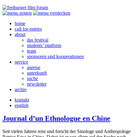
home
call for entries
about
das festival
students’ platform
team
sponsoren und kooperationen
service
anreise
unterkunft
suche
newsletter
archiv
kontakt
english
Journal d’un Ethnologue en Chine
Seit vielen Jahren reist und forscht der Sinologe und Anthropologe
Patrice Fava in China. Dabei ist er vor allem auf der Suche nach