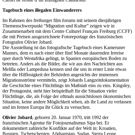
Tagebuch eines illegalen Einwanderers
Im Rahmen des freiburger film forums mit seinem diesjährigen
Themenschwerpunkt “Migration und Kultur” zeigen wir in
Zusammenarbeit mit dem Centre Culturel Français Freiburg (
CCFF
)
die mit Preisen ausgezeichnete Fotoreportage des französischen
Fotografen Olivier Jobard.
Die Ausstellung ist das fotografische Tagebuch eines Kameruner
Mannes, dem es nach einer über fünf Monate dauernden Irrreise
quer durch Westafrika gelingt, in Spanien europäischen Boden zu
betreten. Anders als die Bilder, die wir aus den Nachrichten aus
Melilla oder Lampedusa kennen und die uns in erster Linie etwas
über die Hilflosigkeit der Behörden angesichts der immensen
Migrationsströme vermitteln, zeigt Jobards Langzeitdokumentation
die Geschichte eines Flüchtlings im Maßstab eins zu eins. Kingsley,
der Protagonist, steht hier beispielhaft für die Situation vieler
Flüchtlinge, die, als Folge der oftmals aussichtslosen ökonomischen
Situation, keine andere Möglichkeit sehen, als ihr Land zu verlassen
und im fernen Europa ihr Glück zu versuchen.
Olivier Jobard
, geboren 20. Januar 1970, tritt 1992 der
französischen Agentur für Fotojournalismus Sipa bei. Er
dokumentiert zahlreiche Konflikte auf der Welt in: Kroatien,
Bosnien, Tschetschenien, Afghanistan, Sudan, Sierra Leone,