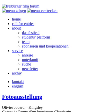
home
call for entries
about
das festival
students’ platform
team
sponsoren und kooperationen
service
anreise
unterkunft
suche
newsletter
archiv
kontakt
english
Fotoausstellung
Olivier Jobard – Kingsley,
Carnet de Route d’un Immigrant Clandestin