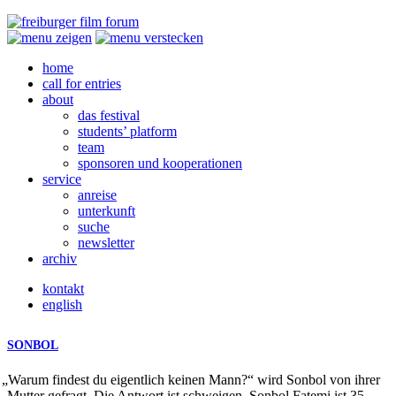
home
call for entries
about
das festival
students’ platform
team
sponsoren und kooperationen
service
anreise
unterkunft
suche
newsletter
archiv
kontakt
english
SONBOL
„
Warum findest du eigentlich keinen Mann?“ wird Sonbol von ihrer
Mutter gefragt. Die Antwort ist schweigen. Sonbol Fatemi ist 35