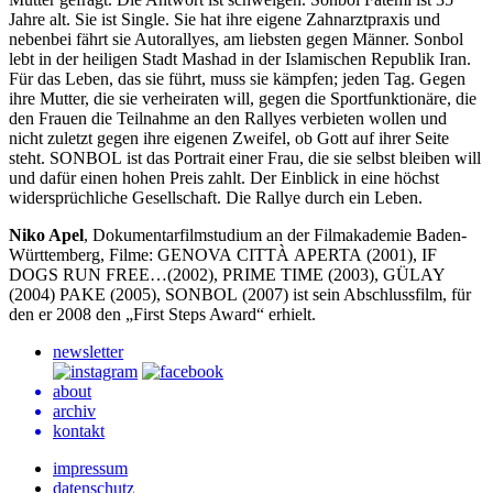
Jahre alt. Sie ist Single. Sie hat ihre eigene Zahnarztpraxis und
nebenbei fährt sie Autorallyes, am liebsten gegen Männer. Sonbol
lebt in der heiligen Stadt Mashad in der Islamischen Republik Iran.
Für das Leben, das sie führt, muss sie kämpfen; jeden Tag. Gegen
ihre Mutter, die sie verheiraten will, gegen die Sportfunktionäre, die
den Frauen die Teilnahme an den Rallyes verbieten wollen und
nicht zuletzt gegen ihre eigenen Zweifel, ob Gott auf ihrer Seite
steht.
SONBOL
ist das Portrait einer Frau, die sie selbst bleiben will
und dafür einen hohen Preis zahlt. Der Einblick in eine höchst
widersprüchliche Gesellschaft. Die Rallye durch ein Leben.
Niko Apel
, Dokumentarfilmstudium an der Filmakademie Baden-
Württemberg, Filme:
GENOVA
CITTÀ
APERTA
(2001),
IF
DOGS
RUN
FREE
…(2002),
PRIME
TIME
(2003),
GÜLAY
(2004)
PAKE
(2005),
SONBOL
(2007) ist sein Abschlussfilm, für
den er 2008 den „First Steps Award“ erhielt.
newsletter
about
archiv
kontakt
impressum
datenschutz