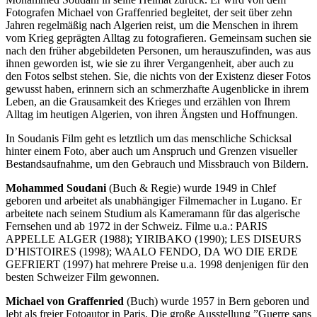
Fotografen Michael von Graffenried begleitet, der seit über zehn
Jahren regelmäßig nach Algerien reist, um die Menschen in ihrem
vom Krieg geprägten Alltag zu fotografieren. Gemeinsam suchen sie
nach den früher abgebildeten Personen, um herauszufinden, was aus
ihnen geworden ist, wie sie zu ihrer Vergangenheit, aber auch zu
den Fotos selbst stehen. Sie, die nichts von der Existenz dieser Fotos
gewusst haben, erinnern sich an schmerzhafte Augenblicke in ihrem
Leben, an die Grausamkeit des Krieges und erzählen von Ihrem
Alltag im heutigen Algerien, von ihren Ängsten und Hoffnungen.
In Soudanis Film geht es letztlich um das menschliche Schicksal
hinter einem Foto, aber auch um Anspruch und Grenzen visueller
Bestandsaufnahme, um den Gebrauch und Missbrauch von Bildern.
Mohammed Soudani
(Buch & Regie) wurde 1949 in Chlef
geboren und arbeitet als unabhängiger Filmemacher in Lugano. Er
arbeitete nach seinem Studium als Kameramann für das algerische
Fernsehen und ab 1972 in der Schweiz. Filme u.a.:
PARIS
APPELLE
ALGER
(1988);
YIRIBAKO
(1990);
LES
DISEURS
D’
HISTOIRES
(1998);
WAALO
FENDO
,
DA
WO
DIE
ERDE
GEFRIERT
(1997) hat mehrere Preise u.a. 1998 denjenigen für den
besten Schweizer Film gewonnen.
Michael von Graffenried
(Buch) wurde 1957 in Bern geboren und
lebt als freier Fotoautor in Paris. Die große Ausstellung ”Guerre sans