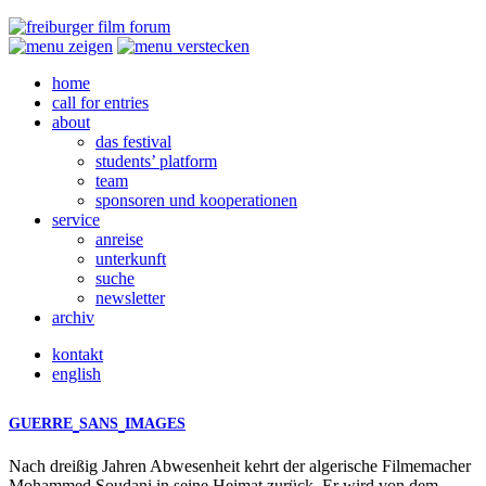
home
call for entries
about
das festival
students’ platform
team
sponsoren und kooperationen
service
anreise
unterkunft
suche
newsletter
archiv
kontakt
english
GUERRE
SANS
IMAGES
Nach dreißig Jahren Abwesenheit kehrt der algerische Filmemacher
Mohammed Soudani in seine Heimat zurück. Er wird von dem