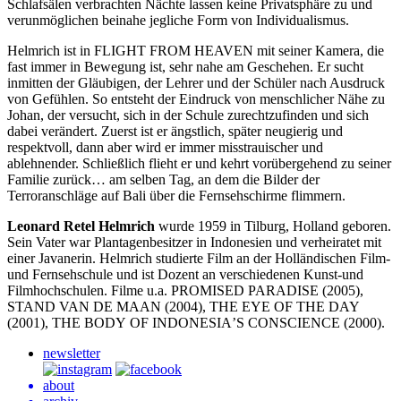
Schlafsälen verbrachten Nächte lassen keine Privatsphäre zu und
verunmöglichen beinahe jegliche Form von Individualismus.
Helmrich ist in
FLIGHT
FROM
HEAVEN
mit seiner Kamera, die
fast immer in Bewegung ist, sehr nahe am Geschehen. Er sucht
inmitten der Gläubigen, der Lehrer und der Schüler nach Ausdruck
von Gefühlen. So entsteht der Eindruck von menschlicher Nähe zu
Johan, der versucht, sich in der Schule zurechtzufinden und sich
dabei verändert. Zuerst ist er ängstlich, später neugierig und
respektvoll, dann aber wird er immer misstrauischer und
ablehnender. Schließlich flieht er und kehrt vorübergehend zu seiner
Familie zurück… am selben Tag, an dem die Bilder der
Terroranschläge auf Bali über die Fernsehschirme flimmern.
Leonard Retel Helmrich
wurde 1959 in Tilburg, Holland geboren.
Sein Vater war Plantagenbesitzer in Indonesien und verheiratet mit
einer Javanerin. Helmrich studierte Film an der Holländischen Film-
und Fernsehschule und ist Dozent an verschiedenen Kunst-und
Filmhochschulen. Filme u.a.
PROMISED
PARADISE
(2005),
STAND
VAN
DE
MAAN
(2004),
THE
EYE
OF
THE
DAY
(2001),
THE
BODY
OF
INDONESIA
’S
CONSCIENCE
(2000).
newsletter
about