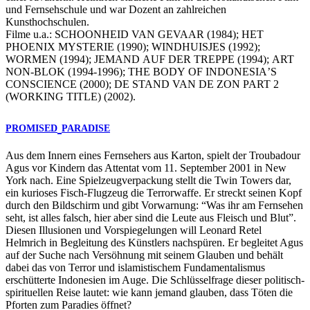
und Fernsehschule und war Dozent an zahlreichen
Kunsthochschulen.
Filme u.a.:
SCHOONHEID
VAN
GEVAAR
(1984);
HET
PHOENIX
MYSTERIE
(1990);
WINDHUISJES
(1992);
WORMEN
(1994);
JEMAND
AUF
DER
TREPPE
(1994);
ART
NON-BLOK
(1994-1996);
THE
BODY
OF
INDONESIA
’S
CONSCIENCE
(2000);
DE
STAND
VAN
DE
ZON
PART
2
(
WORKING
TITLE
) (2002).
PROMISED
PARADISE
Aus dem Innern eines Fernsehers aus Karton, spielt der Troubadour
Agus vor Kindern das Attentat vom 11. September 2001 in New
York nach. Eine Spielzeugverpackung stellt die Twin Towers dar,
ein kurioses Fisch-Flugzeug die Terrorwaffe. Er streckt seinen Kopf
durch den Bildschirm und gibt Vorwarnung: “Was ihr am Fernsehen
seht, ist alles falsch, hier aber sind die Leute aus Fleisch und Blut”.
Diesen Illusionen und Vorspiegelungen will Leonard Retel
Helmrich in Begleitung des Künstlers nachspüren. Er begleitet Agus
auf der Suche nach Versöhnung mit seinem Glauben und behält
dabei das von Terror und islamistischem Fundamentalismus
erschütterte Indonesien im Auge. Die Schlüsselfrage dieser politisch-
spirituellen Reise lautet: wie kann jemand glauben, dass Töten die
Pforten zum Paradies öffnet?