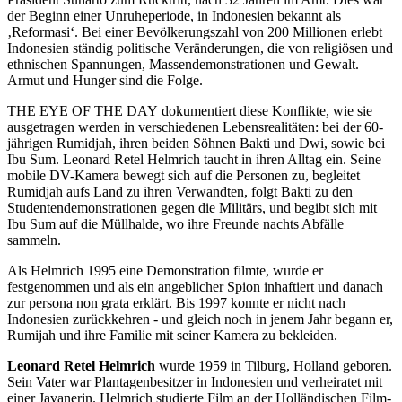
der Beginn einer Unruheperiode, in Indonesien bekannt als
‚Reformasi‘. Bei einer Bevölkerungszahl von 200 Millionen erlebt
Indonesien ständig politische Veränderungen, die von religiösen und
ethnischen Spannungen, Massendemonstrationen und Gewalt.
Armut und Hunger sind die Folge.
THE
EYE
OF
THE
DAY
dokumentiert diese Konflikte, wie sie
ausgetragen werden in verschiedenen Lebensrealitäten: bei der 60-
jährigen Rumidjah, ihren beiden Söhnen Bakti und Dwi, sowie bei
Ibu Sum. Leonard Retel Helmrich taucht in ihren Alltag ein. Seine
mobile DV-Kamera bewegt sich auf die Personen zu, begleitet
Rumidjah aufs Land zu ihren Verwandten, folgt Bakti zu den
Studentendemonstrationen gegen die Militärs, und begibt sich mit
Ibu Sum auf die Müllhalde, wo ihre Freunde nachts Abfälle
sammeln.
Als Helmrich 1995 eine Demonstration filmte, wurde er
festgenommen und als ein angeblicher Spion inhaftiert und danach
zur persona non grata erklärt. Bis 1997 konnte er nicht nach
Indonesien zurückkehren - und gleich noch in jenem Jahr begann er,
Rumijah und ihre Familie mit seiner Kamera zu bekleiden.
Leonard Retel Helmrich
wurde 1959 in Tilburg, Holland geboren.
Sein Vater war Plantagenbesitzer in Indonesien und verheiratet mit
einer Javanerin. Helmrich studierte Film an der Holländischen Film-