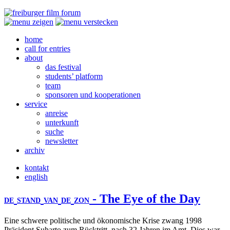
home
call for entries
about
das festival
students’ platform
team
sponsoren und kooperationen
service
anreise
unterkunft
suche
newsletter
archiv
kontakt
english
- The Eye of the Day
DE
STAND
VAN
DE
ZON
Eine schwere politische und ökonomische Krise zwang 1998
Präsident Suharto zum Rücktritt, nach 32 Jahren im Amt. Dies war