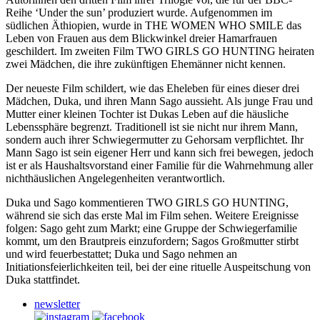
Reihe ‘Under the sun’ produziert wurde. Aufgenommen im
südlichen Äthiopien, wurde in
THE
WOMEN
WHO
SMILE
das
Leben von Frauen aus dem Blickwinkel dreier Hamarfrauen
geschildert. Im zweiten Film
TWO
GIRLS
GO
HUNTING
heiraten
zwei Mädchen, die ihre zukünftigen Ehemänner nicht kennen.
Der neueste Film schildert, wie das Eheleben für eines dieser drei
Mädchen, Duka, und ihren Mann Sago aussieht. Als junge Frau und
Mutter einer kleinen Tochter ist Dukas Leben auf die häusliche
Lebenssphäre begrenzt. Traditionell ist sie nicht nur ihrem Mann,
sondern auch ihrer Schwiegermutter zu Gehorsam verpflichtet. Ihr
Mann Sago ist sein eigener Herr und kann sich frei bewegen, jedoch
ist er als Haushaltsvorstand einer Familie für die Wahrnehmung aller
nichthäuslichen Angelegenheiten verantwortlich.
Duka und Sago kommentieren
TWO
GIRLS
GO
HUNTING
,
während sie sich das erste Mal im Film sehen. Weitere Ereignisse
folgen: Sago geht zum Markt; eine Gruppe der Schwiegerfamilie
kommt, um den Brautpreis einzufordern; Sagos Großmutter stirbt
und wird feuerbestattet; Duka und Sago nehmen an
Initiationsfeierlichkeiten teil, bei der eine rituelle Auspeitschung von
Duka stattfindet.
newsletter