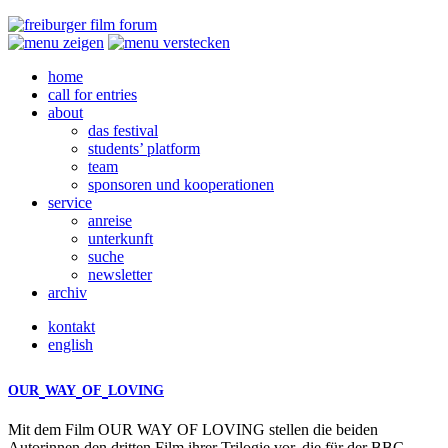
home
call for entries
about
das festival
students’ platform
team
sponsoren und kooperationen
service
anreise
unterkunft
suche
newsletter
archiv
kontakt
english
OUR
WAY
OF
LOVING
Mit dem Film
OUR
WAY
OF
LOVING
stellen die beiden
Autorinnen den dritten Film ihrer Trilogie vor, die für der BBC-