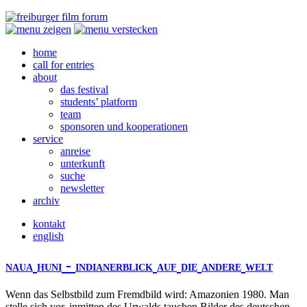
home
call for entries
about
das festival
students’ platform
team
sponsoren und kooperationen
service
anreise
unterkunft
suche
newsletter
archiv
kontakt
english
-
NAUA
HUNI
INDIANERBLICK
AUF
DIE
ANDERE
WELT
Wenn das Selbstbild zum Fremdbild wird: Amazonien 1980. Man
stelle sich vor, inmitten des Urwalds tauchen Bilder des deutschen