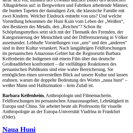
Alltagslebens auf: in Bergwerken und Fabriken arbeitende Männer,
die bunten Tapeten der damaligen Zeit, die klassische Familie mit
zwei Kindern. Welcher Eindruck entsteht von uns? Und welche
Vorstellung bekommen die Huni Kuin vom Leben der „Weißen“,
den Besitzern des Metalls, den „Reichen“? Schon ihr
Schöpfungsmythos setzt sich mit der Thematik des Fremden, der
Kategorisierung der Menschheit und der Differenzierung in Völker
auseinander. Lebhafte Vorstellungen von „uns“ und den „anderen“
sind in ihrer Kultur verankert. Nach langjährigen Feldforschungen
im peruanischen Amazonas-Gebiet hat die Regisseurin Barbara
Keifenheim die Indigenen mit einem Film über das deutsche
Großstadtleben konfrontiert – die vielfältigen Reaktionen des
peruanischen Publikums sind eine wahre Bereicherung. Sie
ermöglichen einen unverstellten Blick auf unsere Kultur und lassen
erahnen, warum die doppelte Bedeutung des Wortes „naua huni“ –
weißer Mann und Halluzination – kein Zufall ist.
Barbara Keifenheim
, Anthropologin und Filmemacherin.
Feldforschungen im peruanischen Amazonasgebiet, Lehrtätigkeit in
Europa und China. Sie arbeitet heute als Professorin für visuelle
Anthropologie an der Europa-Universität Viadrina in Frankfurt
(Oder).
Naua Huni