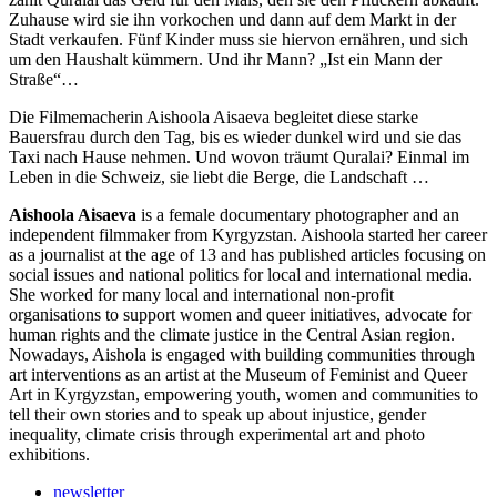
Zuhause wird sie ihn vorkochen und dann auf dem Markt in der
Stadt verkaufen. Fünf Kinder muss sie hiervon ernähren, und sich
um den Haushalt kümmern. Und ihr Mann? „Ist ein Mann der
Straße“…
Die Filmemacherin Aishoola Aisaeva begleitet diese starke
Bauersfrau durch den Tag, bis es wieder dunkel wird und sie das
Taxi nach Hause nehmen. Und wovon träumt Quralai? Einmal im
Leben in die Schweiz, sie liebt die Berge, die Landschaft …
Aishoola Aisaeva
is a female documentary photographer and an
independent filmmaker from Kyrgyzstan. Aishoola started her career
as a journalist at the age of 13 and has published articles focusing on
social issues and national politics for local and international media.
She worked for many local and international non-profit
organisations to support women and queer initiatives, advocate for
human rights and the climate justice in the Central Asian region.
Nowadays, Aishola is engaged with building communities through
art interventions as an artist at the Museum of Feminist and Queer
Art in Kyrgyzstan, empowering youth, women and communities to
tell their own stories and to speak up about injustice, gender
inequality, climate crisis through experimental art and photo
exhibitions.
newsletter