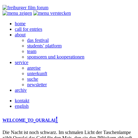
home
call for entries
about
das festival
students’ platform
team
sponsoren und kooperationen
service
anreise
unterkunft
suche
newsletter
archiv
kontakt
english
!
WELCOME
TO
QURALAI
Die Nacht ist noch schwarz. Im schmalen Licht der Taschenlampe
zählt Quralai das Geld für den Mais, den sie den Pflückern abkauft.