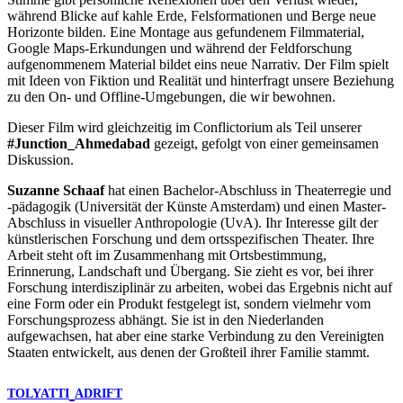
während Blicke auf kahle Erde, Felsformationen und Berge neue
Horizonte bilden. Eine Montage aus gefundenem Filmmaterial,
Google Maps-Erkundungen und während der Feldforschung
aufgenommenem Material bildet eins neue Narrativ. Der Film spielt
mit Ideen von Fiktion und Realität und hinterfragt unsere Beziehung
zu den On- und Offline-Umgebungen, die wir bewohnen.
Dieser Film wird gleichzeitig im Conflictorium als Teil unserer
#Junction_Ahmedabad
gezeigt, gefolgt von einer gemeinsamen
Diskussion.
Suzanne Schaaf
hat einen Bachelor-Abschluss in Theaterregie und
-pädagogik (Universität der Künste Amsterdam) und einen Master-
Abschluss in visueller Anthropologie (UvA). Ihr Interesse gilt der
künstlerischen Forschung und dem ortsspezifischen Theater. Ihre
Arbeit steht oft im Zusammenhang mit Ortsbestimmung,
Erinnerung, Landschaft und Übergang. Sie zieht es vor, bei ihrer
Forschung interdisziplinär zu arbeiten, wobei das Ergebnis nicht auf
eine Form oder ein Produkt festgelegt ist, sondern vielmehr vom
Forschungsprozess abhängt. Sie ist in den Niederlanden
aufgewachsen, hat aber eine starke Verbindung zu den Vereinigten
Staaten entwickelt, aus denen der Großteil ihrer Familie stammt.
TOLYATTI
ADRIFT