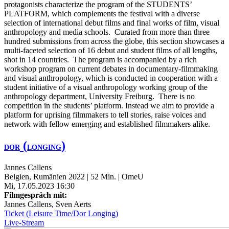
protagonists characterize the program of the STUDENTS’
PLATFORM, which complements the festival with a diverse
selection of international debut films and final works of film, visual
anthropology and media schools. Curated from more than three
hundred submissions from across the globe, this section showcases a
multi-faceted selection of 16 debut and student films of all lengths,
shot in 14 countries. The program is accompanied by a rich
workshop program on current debates in documentary-filmmaking
and visual anthropology, which is conducted in cooperation with a
student initiative of a visual anthropology working group of the
anthropology department, University Freiburg. There is no
competition in the students’ platform. Instead we aim to provide a
platform for uprising filmmakers to tell stories, raise voices and
network with fellow emerging and established filmmakers alike.
(
)
DOR
LONGING
Jannes Callens
Belgien, Rumänien 2022 | 52 Min. | OmeU
Mi, 17.05.2023 16:30
Filmgespräch mit:
Jannes Callens, Sven Aerts
Ticket (Leisure Time/Dor Longing)
Live-Stream