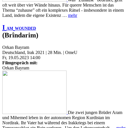
oft weit über vier Wände hinaus. Für queere Menschen ist das
Thema “zuhause” oft ein komplexes Rätsel - insbesondere in einem
Land, indem die eigene Existenz …
mehr
I
AM
WOUNDED
(Brîndarim)
Orkan Bayram
Deutschland, Irak 2021 | 28 Min. | OmeU
Fr, 19.05.2023 14:00
Filmgespräch mit:
Orkan Bayram
Die zwei jungen Brüder Aram
und Mihemed leben in der autonomen Region Kurdistan im
Nordirak. Ihr Vater hat während des Irakkriegs bei einem
Terroranschlag ein Bein verloren. Um den Lebensunterhalt …
mehr