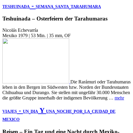
-
TESHUINADA
SEMANA
SANTA
TARAHUMARA
Teshuinada – Osterfeiern der Tarahumaras
Nicolás Echevarría
Mexiko 1979 | 53 Min. | 35 mm, OF
Die Rarámuri oder Tarahumaras
leben in den Bergen im Südwesten bzw. Norden der Bundesstaaten
Chihuahua und Durango. Sie stellen mit ungefähr 30.000 Menschen
die größte Gruppe innerhalb der indigenen Bevölkerung …
mehr
-
Y
VIAJES
UN
DIA
UNA
NOCHE
POR
LA
CIUDAD
DE
MEXICO
Reisen – Ein Tag und eine Nacht durch Mexiko-