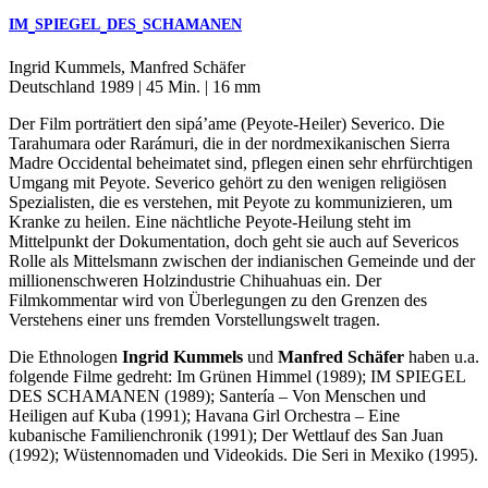
IM
SPIEGEL
DES
SCHAMANEN
Ingrid Kummels, Manfred Schäfer
Deutschland 1989 | 45 Min. | 16 mm
Der Film porträtiert den sipá’ame (Peyote-Heiler) Severico. Die
Tarahumara oder Rarámuri, die in der nordmexikanischen Sierra
Madre Occidental beheimatet sind, pflegen einen sehr ehrfürchtigen
Umgang mit Peyote. Severico gehört zu den wenigen religiösen
Spezialisten, die es verstehen, mit Peyote zu kommunizieren, um
Kranke zu heilen. Eine nächtliche Peyote-Heilung steht im
Mittelpunkt der Dokumentation, doch geht sie auch auf Severicos
Rolle als Mittelsmann zwischen der indianischen Gemeinde und der
millionenschweren Holzindustrie Chihuahuas ein. Der
Filmkommentar wird von Überlegungen zu den Grenzen des
Verstehens einer uns fremden Vorstellungswelt tragen.
Die Ethnologen
Ingrid Kummels
und
Manfred Schäfer
haben u.a.
folgende Filme gedreht: Im Grünen Himmel (1989);
IM
SPIEGEL
DES
SCHAMANEN
(1989); Santería – Von Menschen und
Heiligen auf Kuba (1991); Havana Girl Orchestra – Eine
kubanische Familienchronik (1991); Der Wettlauf des San Juan
(1992); Wüstennomaden und Videokids. Die Seri in Mexiko (1995).