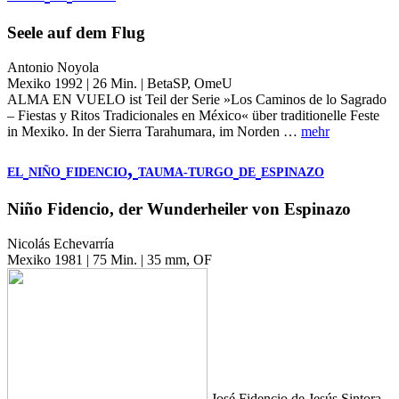
Seele auf dem Flug
Antonio Noyola
Mexiko 1992 | 26 Min. | BetaSP, OmeU
ALMA EN VUELO ist Teil der Serie »Los Caminos de lo Sagrado
– Fiestas y Ritos Tradicionales en México« über traditionelle Feste
in Mexiko. In der Sierra Tarahumara, im Norden …
mehr
,
EL
NIÑO
FIDENCIO
TAUMA-TURGO
DE
ESPINAZO
Niño Fidencio, der Wunderheiler von Espinazo
Nicolás Echevarría
Mexiko 1981 | 75 Min. | 35 mm, OF
José Fidencio de Jesús Sintora