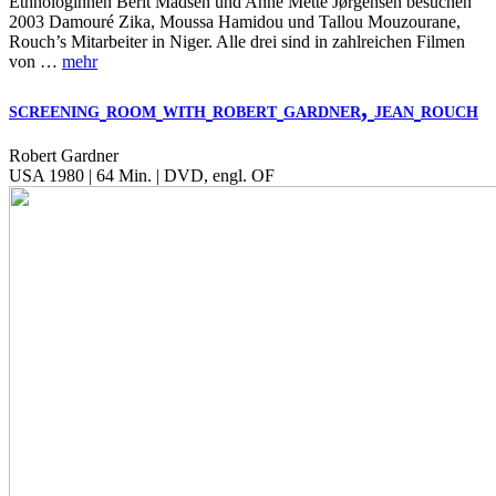
Ethnologinnen Berit Madsen und Anne Mette Jørgensen besuchen
2003 Damouré Zika, Moussa Hamidou und Tallou Mouzourane,
Rouch’s Mitarbeiter in Niger. Alle drei sind in zahlreichen Filmen
von …
mehr
,
SCREENING
ROOM
WITH
ROBERT
GARDNER
JEAN
ROUCH
Robert Gardner
USA 1980 | 64 Min. | DVD, engl. OF