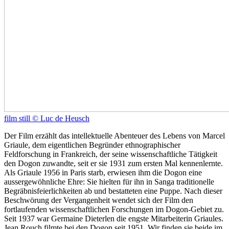
film still © Luc de Heusch
Der Film erzählt das intellektuelle Abenteuer des Lebens von Marcel
Griaule, dem eigentlichen Begründer ethnographischer
Feldforschung in Frankreich, der seine wissenschaftliche Tätigkeit
den Dogon zuwandte, seit er sie 1931 zum ersten Mal kennenlernte.
Als Griaule 1956 in Paris starb, erwiesen ihm die Dogon eine
aussergewöhnliche Ehre: Sie hielten für ihn in Sanga traditionelle
Begräbnisfeierlichkeiten ab und bestatteten eine Puppe. Nach dieser
Beschwörung der Vergangenheit wendet sich der Film den
fortlaufenden wissenschaftlichen Forschungen im Dogon-Gebiet zu.
Seit 1937 war Germaine Dieterlen die engste Mitarbeiterin Griaules.
Jean Rouch filmte bei den Dogon seit 1951. Wir finden sie beide im