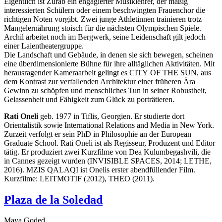
Eigentlich ist Zurab ein engagierter Musiklehrer, der mäßig
interessierten Schülern oder einem beschwingten Frauenchor die
richtigen Noten vorgibt. Zwei junge Athletinnen trainieren trotz
Mangelernährung stoisch für die nächsten Olympischen Spiele.
Archil arbeitet noch im Bergwerk, seine Leidenschaft gilt jedoch
einer Laientheatergruppe.
Die Landschaft und Gebäude, in denen sie sich bewegen, scheinen
eine überdimensionierte Bühne für ihre alltäglichen Aktivitäten. Mit
herausragender Kameraarbeit gelingt es
CITY
OF
THE
SUN
, aus
dem Kontrast zur verfallenden Architektur einer früheren Ära
Gewinn zu schöpfen und menschliches Tun in seiner Robustheit,
Gelassenheit und Fähigkeit zum Glück zu porträtieren.
Rati Oneli
geb. 1977 in Tiflis, Georgien. Er studierte dort
Orientalistik sowie International Relations and Media in New York.
Zurzeit verfolgt er sein PhD in Philosophie an der European
Graduate School. Rati Oneli ist als Regisseur, Produzent und Editor
tätig. Er produziert zwei Kurzfilme von Dea Kulumbegashvili, die
in Cannes gezeigt wurden (
INVISIBLE
SPACES
, 2014;
LETHE
,
2016).
MZIS
QALAQI
ist Onelis erster abendfüllender Film.
Kurzfilme:
LEITMOTIF
(2012),
THEO
(2011).
Plaza de la Soledad
Maya Goded