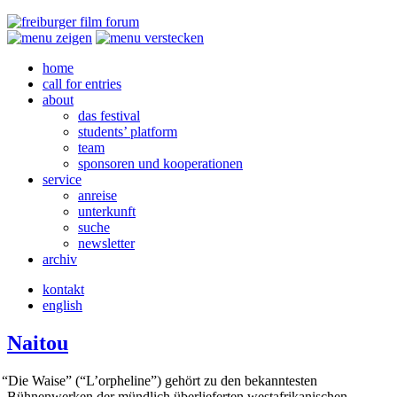
home
call for entries
about
das festival
students’ platform
team
sponsoren und kooperationen
service
anreise
unterkunft
suche
newsletter
archiv
kontakt
english
Naitou
“
Die Waise” (“L’orpheline”) gehört zu den bekanntesten
Bühnenwerken der mündlich überlieferten westafrikanischen