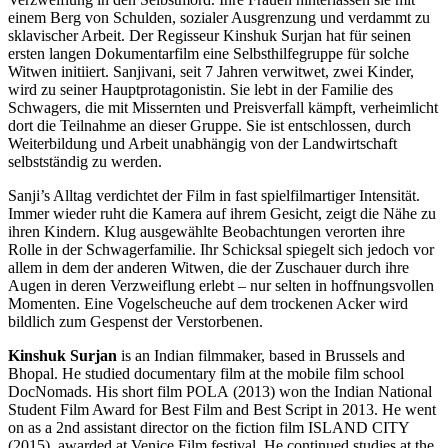
einem Berg von Schulden, sozialer Ausgrenzung und verdammt zu
sklavischer Arbeit. Der Regisseur Kinshuk Surjan hat für seinen
ersten langen Dokumentarfilm eine Selbsthilfegruppe für solche
Witwen initiiert. Sanjivani, seit 7 Jahren verwitwet, zwei Kinder,
wird zu seiner Hauptprotagonistin. Sie lebt in der Familie des
Schwagers, die mit Missernten und Preisverfall kämpft, verheimlicht
dort die Teilnahme an dieser Gruppe. Sie ist entschlossen, durch
Weiterbildung und Arbeit unabhängig von der Landwirtschaft
selbstständig zu werden.
Sanji’s Alltag verdichtet der Film in fast spielfilmartiger Intensität.
Immer wieder ruht die Kamera auf ihrem Gesicht, zeigt die Nähe zu
ihren Kindern. Klug ausgewählte Beobachtungen verorten ihre
Rolle in der Schwagerfamilie. Ihr Schicksal spiegelt sich jedoch vor
allem in dem der anderen Witwen, die der Zuschauer durch ihre
Augen in deren Verzweiflung erlebt – nur selten in hoffnungsvollen
Momenten. Eine Vogelscheuche auf dem trockenen Acker wird
bildlich zum Gespenst der Verstorbenen.
Kinshuk Surjan
is an Indian filmmaker, based in Brussels and
Bhopal. He studied documentary film at the mobile film school
DocNomads. His short film
POLA
(2013) won the Indian National
Student Film Award for Best Film and Best Script in 2013. He went
on as a 2nd assistant director on the fiction film
ISLAND
CITY
(2015), awarded at Venice Film festival. He continued studies at the