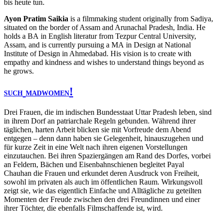
bis heute tun.
Ayon Pratim Saikia
is a filmmaking student originally from Sadiya,
situated on the border of Assam and Arunachal Pradesh, India. He
holds a
BA
in English literatur from Tezpur Central University,
Assam, and is currently pursuing a
MA
in Design at National
Institute of Design in Ahmedabad. His vision is to create with
empathy and kindness and wishes to understand things beyond as
he grows.
!
SUCH
MADWOMEN
Drei Frauen, die im indischen Bundesstaat Uttar Pradesh leben, sind
in ihrem Dorf an patriarchale Regeln gebunden. Während ihrer
täglichen, harten Arbeit blicken sie mit Vorfreude dem Abend
entgegen – denn dann haben sie Gelegenheit, hinauszugehen und
für kurze Zeit in eine Welt nach ihren eigenen Vorstellungen
einzutauchen. Bei ihren Spaziergängen am Rand des Dorfes, vorbei
an Feldern, Bächen und Eisenbahnschienen begleitet Payal
Chauhan die Frauen und erkundet deren Ausdruck von Freiheit,
sowohl im privaten als auch im öffentlichen Raum. Wirkungsvoll
zeigt sie, wie das eigentlich Einfache und Alltägliche zu geteilten
Momenten der Freude zwischen den drei Freundinnen und einer
ihrer Töchter, die ebenfalls Filmschaffende ist, wird.