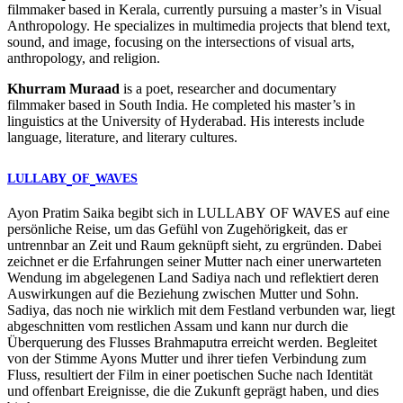
filmmaker based in Kerala, currently pursuing a master’s in Visual
Anthropology. He specializes in multimedia projects that blend text,
sound, and image, focusing on the intersections of visual arts,
anthropology, and religion.
Khurram Muraad
is a poet, researcher and documentary
filmmaker based in South India. He completed his master’s in
linguistics at the University of Hyderabad. His interests include
language, literature, and literary cultures.
LULLABY
OF
WAVES
Ayon Pratim Saika begibt sich in
LULLABY
OF
WAVES
auf eine
persönliche Reise, um das Gefühl von Zugehörigkeit, das er
untrennbar an Zeit und Raum geknüpft sieht, zu ergründen. Dabei
zeichnet er die Erfahrungen seiner Mutter nach einer unerwarteten
Wendung im abgelegenen Land Sadiya nach und reflektiert deren
Auswirkungen auf die Beziehung zwischen Mutter und Sohn.
Sadiya, das noch nie wirklich mit dem Festland verbunden war, liegt
abgeschnitten vom restlichen Assam und kann nur durch die
Überquerung des Flusses Brahmaputra erreicht werden. Begleitet
von der Stimme Ayons Mutter und ihrer tiefen Verbindung zum
Fluss, resultiert der Film in einer poetischen Suche nach Identität
und offenbart Ereignisse, die die Zukunft geprägt haben, und dies