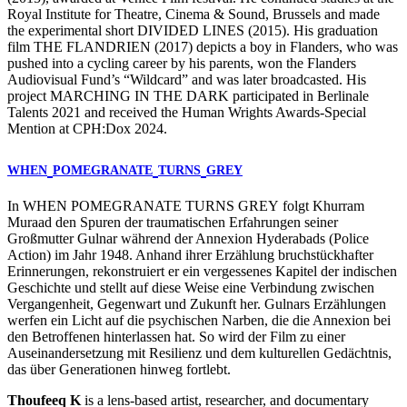
Royal Institute for Theatre, Cinema & Sound, Brussels and made
the experimental short
DIVIDED
LINES
(2015). His graduation
film
THE
FLANDRIEN
(2017) depicts a boy in Flanders, who was
pushed into a cycling career by his parents, won the Flanders
Audiovisual Fund’s “Wildcard” and was later broadcasted. His
project
MARCHING
IN
THE
DARK
participated in Berlinale
Talents 2021 and received the Human Wrights Awards-Special
Mention at
CPH
:Dox 2024.
WHEN
POMEGRANATE
TURNS
GREY
In
WHEN
POMEGRANATE
TURNS
GREY
folgt Khurram
Muraad den Spuren der traumatischen Erfahrungen seiner
Großmutter Gulnar während der Annexion Hyderabads (Police
Action) im Jahr 1948. Anhand ihrer Erzählung bruchstückhafter
Erinnerungen, rekonstruiert er ein vergessenes Kapitel der indischen
Geschichte und stellt auf diese Weise eine Verbindung zwischen
Vergangenheit, Gegenwart und Zukunft her. Gulnars Erzählungen
werfen ein Licht auf die psychischen Narben, die die Annexion bei
den Betroffenen hinterlassen hat. So wird der Film zu einer
Auseinandersetzung mit Resilienz und dem kulturellen Gedächtnis,
das über Generationen hinweg fortlebt.
Thoufeeq K
is a lens-based artist, researcher, and documentary