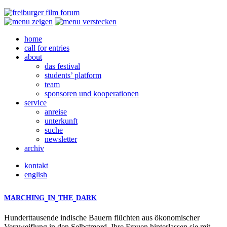
home
call for entries
about
das festival
students’ platform
team
sponsoren und kooperationen
service
anreise
unterkunft
suche
newsletter
archiv
kontakt
english
MARCHING
IN
THE
DARK
Hunderttausende indische Bauern flüchten aus ökonomischer
Verzweiflung in den Selbstmord. Ihre Frauen hinterlassen sie mit