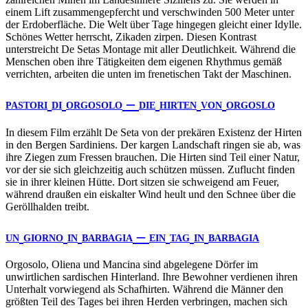
einem Lift zusammengepfercht und verschwinden 500 Meter unter
der Erdoberfläche. Die Welt über Tage hingegen gleicht einer Idylle.
Schönes Wetter herrscht, Zikaden zirpen. Diesen Kontrast
unterstreicht De Setas Montage mit aller Deutlichkeit. Während die
Menschen oben ihre Tätigkeiten dem eigenen Rhythmus gemäß
verrichten, arbeiten die unten im frenetischen Takt der Maschinen.
–
PASTORI
DI
ORGOSOLO
DIE
HIRTEN
VON
ORGOSLO
In diesem Film erzählt De Seta von der prekären Existenz der Hirten
in den Bergen Sardiniens. Der kargen Landschaft ringen sie ab, was
ihre Ziegen zum Fressen brauchen. Die Hirten sind Teil einer Natur,
vor der sie sich gleichzeitig auch schützen müssen. Zuflucht finden
sie in ihrer kleinen Hütte. Dort sitzen sie schweigend am Feuer,
während draußen ein eiskalter Wind heult und den Schnee über die
Geröllhalden treibt.
–
UN
GIORNO
IN
BARBAGIA
EIN
TAG
IN
BARBAGIA
Orgosolo, Oliena und Mancina sind abgelegene Dörfer im
unwirtlichen sardischen Hinterland. Ihre Bewohner verdienen ihren
Unterhalt vorwiegend als Schafhirten. Während die Männer den
größten Teil des Tages bei ihren Herden verbringen, machen sich