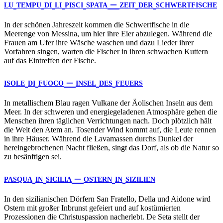
–
LU
TEMPU
DI
LI
PISCI
SPATA
ZEIT
DER
SCHWERTFISCHE
In der schönen Jahreszeit kommen die Schwertfische in die
Meerenge von Messina, um hier ihre Eier abzulegen. Während die
Frauen am Ufer ihre Wäsche waschen und dazu Lieder ihrer
Vorfahren singen, warten die Fischer in ihren schwachen Kuttern
auf das Eintreffen der Fische.
–
ISOLE
DI
FUOCO
INSEL
DES
FEUERS
In metallischem Blau ragen Vulkane der Äolischen Inseln aus dem
Meer. In der schweren und energiegeladenen Atmosphäre gehen die
Menschen ihren täglichen Verrichtungen nach. Doch plötzlich hält
die Welt den Atem an. Tosender Wind kommt auf, die Leute rennen
in ihre Häuser. Während die Lavamassen durchs Dunkel der
hereingebrochenen Nacht fließen, singt das Dorf, als ob die Natur so
zu besänftigen sei.
–
PASQUA
IN
SICILIA
OSTERN
IN
SIZILIEN
In den sizilianischen Dörfern San Fratello, Della und Aidone wird
Ostern mit großer Inbrunst gefeiert und auf kostümierten
Prozessionen die Christuspassion nacherlebt. De Seta stellt der