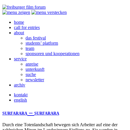
home
call for entries
about
das festival
students’ platform
team
sponsoren und kooperationen
service
anreise
unterkunft
suche
newsletter
archiv
kontakt
english
–
SURFARARA
SURFARARA
Durch eine Totenlandschaft bewegen sich Arbeiter auf eine der
zahlreichen Minen im Landesinnere Siziliens zu. Sie werden in