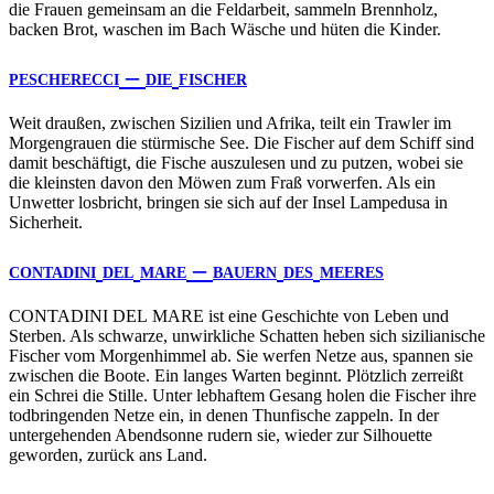
die Frauen gemeinsam an die Feldarbeit, sammeln Brennholz,
backen Brot, waschen im Bach Wäsche und hüten die Kinder.
–
PESCHERECCI
DIE
FISCHER
Weit draußen, zwischen Sizilien und Afrika, teilt ein Trawler im
Morgengrauen die stürmische See. Die Fischer auf dem Schiff sind
damit beschäftigt, die Fische auszulesen und zu putzen, wobei sie
die kleinsten davon den Möwen zum Fraß vorwerfen. Als ein
Unwetter losbricht, bringen sie sich auf der Insel Lampedusa in
Sicherheit.
–
CONTADINI
DEL
MARE
BAUERN
DES
MEERES
CONTADINI
DEL
MARE
ist eine Geschichte von Leben und
Sterben. Als schwarze, unwirkliche Schatten heben sich sizilianische
Fischer vom Morgenhimmel ab. Sie werfen Netze aus, spannen sie
zwischen die Boote. Ein langes Warten beginnt. Plötzlich zerreißt
ein Schrei die Stille. Unter lebhaftem Gesang holen die Fischer ihre
todbringenden Netze ein, in denen Thunfische zappeln. In der
untergehenden Abendsonne rudern sie, wieder zur Silhouette
geworden, zurück ans Land.