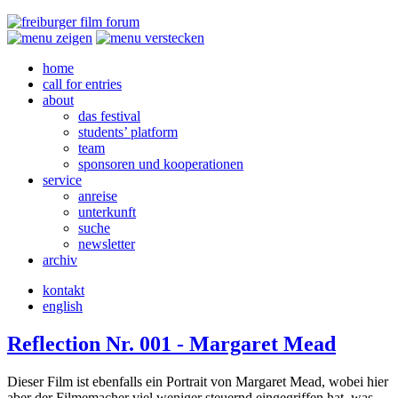
home
call for entries
about
das festival
students’ platform
team
sponsoren und kooperationen
service
anreise
unterkunft
suche
newsletter
archiv
kontakt
english
Reflection Nr. 001 - Margaret Mead
Dieser Film ist ebenfalls ein Portrait von Margaret Mead, wobei hier
aber der Filmemacher viel weniger steuernd eingegriffen hat, was