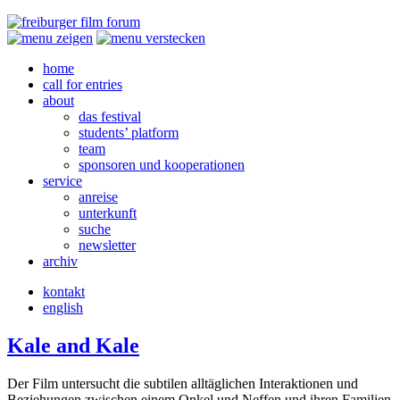
home
call for entries
about
das festival
students’ platform
team
sponsoren und kooperationen
service
anreise
unterkunft
suche
newsletter
archiv
kontakt
english
Kale and Kale
Der Film untersucht die subtilen alltäglichen Interaktionen und
Beziehungen zwischen einem Onkel und Neffen und ihren Familien