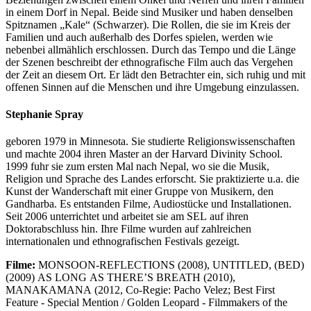
in einem Dorf in Nepal. Beide sind Musiker und haben denselben
Spitznamen „Kale“ (Schwarzer). Die Rollen, die sie im Kreis der
Familien und auch außerhalb des Dorfes spielen, werden wie
nebenbei allmählich erschlossen. Durch das Tempo und die Länge
der Szenen beschreibt der ethnografische Film auch das Vergehen
der Zeit an diesem Ort. Er lädt den Betrachter ein, sich ruhig und mit
offenen Sinnen auf die Menschen und ihre Umgebung einzulassen.
Stephanie Spray
geboren 1979 in Minnesota. Sie studierte Religionswissenschaften
und machte 2004 ihren Master an der Harvard Divinity School.
1999 fuhr sie zum ersten Mal nach Nepal, wo sie die Musik,
Religion und Sprache des Landes erforscht. Sie praktizierte u.a. die
Kunst der Wanderschaft mit einer Gruppe von Musikern, den
Gandharba. Es entstanden Filme, Audiostücke und Installationen.
Seit 2006 unterrichtet und arbeitet sie am
SEL
auf ihren
Doktorabschluss hin. Ihre Filme wurden auf zahlreichen
internationalen und ethnografischen Festivals gezeigt.
Filme:
MONSOON-REFLECTIONS
(2008),
UNTITLED
, (
BED
)
(2009)
AS
LONG
AS
THERE
’S
BREATH
(2010),
MANAKAMANA
(2012, Co-Regie: Pacho Velez; Best First
Feature - Special Mention / Golden Leopard - Filmmakers of the